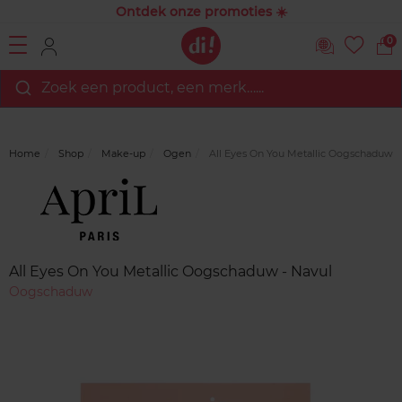
Ontdek onze promoties ☀️
0
Zoek een product, een merk…...
Home
Shop
Make-up
Ogen
All Eyes On You Metallic Oogschaduw -
Merk
Reviews
All Eyes On You Metallic Oogschaduw - Navul
Oogschaduw