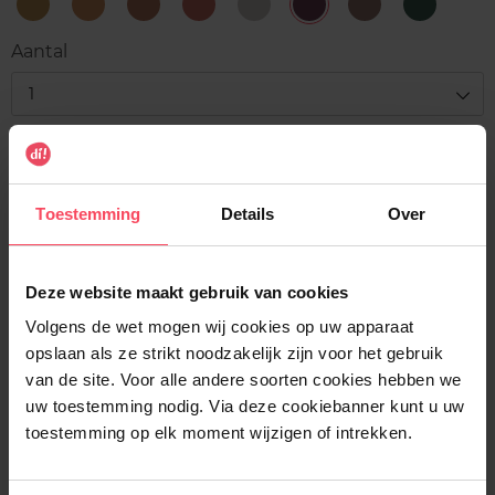
12
16
22
23
3
32
34
8
Goddess
Go
Wonderful
Fireworks
Lucky
Drama
Better
It
Big
Life
Star
Queen
Stronger
Girl
Aantal
or
Go
Home
1
Levering
Voorradig
Toestemming
Details
Over
In winkelmandje
Gratis levering bij aankoop van min. 35€.
Deze website maakt gebruik van cookies
Gratis retour in je winkelpunt
Volgens de wet mogen wij cookies op uw apparaat
opslaan als ze strikt noodzakelijk zijn voor het gebruik
Verzending binnen 24u
van de site. Voor alle andere soorten cookies hebben we
uw toestemming nodig. Via deze cookiebanner kunt u uw
toestemming op elk moment wijzigen of intrekken.
Beschrijving