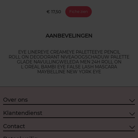
€ 17,50
Fiche zien
AANBEVELINGEN
EYE LINER
EYE CREAM
EYE PALETTE
EYE PENCIL
ROLL ON DEODORANT NIVEA
OOGSCHADUW PALETTE
GLADE NAVULLING
WELEDA MEN 24H ROLL ON
L OREAL BAMBI EYE FALSE LASH MASCARA
MAYBELLINE NEW YORK EYE
Over ons
Klantendienst
Contact