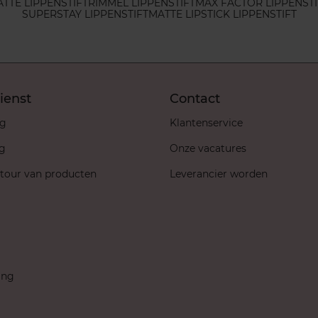
TTE LIPPENSTIFT
RIMMEL LIPPENSTIFT
MAX FACTOR LIPPENSTI
SUPERSTAY LIPPENSTIFT
MATTE LIPSTICK LIPPENSTIFT
ienst
Contact
ng
Klantenservice
ng
Onze vacatures
etour van producten
Leverancier worden
ing