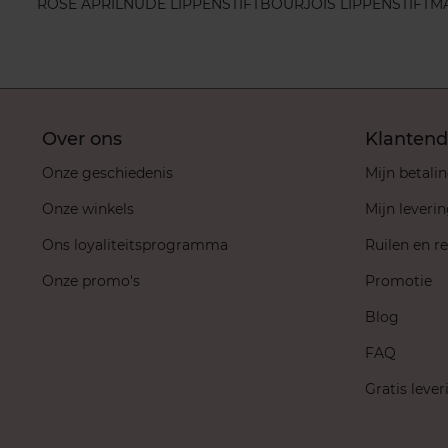
ROSE APRIL
NUDE LIPPENSTIFT
BOURJOIS LIPPENSTIFT
MA
Over ons
Klantend
Onze geschiedenis
Mijn betali
Onze winkels
Mijn leveri
Ons loyaliteitsprogramma
Ruilen en r
Onze promo's
Promotie
Blog
FAQ
Gratis lever