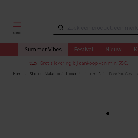
MENU
Summer Vibes
Festival
Nieuw
K
Gratis levering bij aankoop van min. 35€.
Home
Shop
Make-up
Lippen
Lippenstift
I Dare You Gesatin