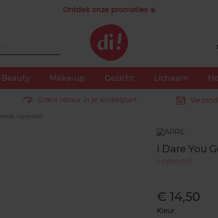
Ontdek onze promoties ☀️
-Beauty
Make-up
Gezicht
Lichaam
Ho
Gratis retour in je winkelpunt
Verzend
eerde lippenstift
Merk
I Dare You G
Lippenstift
€ 14,50
Kleur