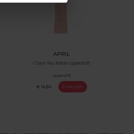
APRIL
I Dare You Matte lippenstift
Lippenstift
€ 14,50
Fiche zien