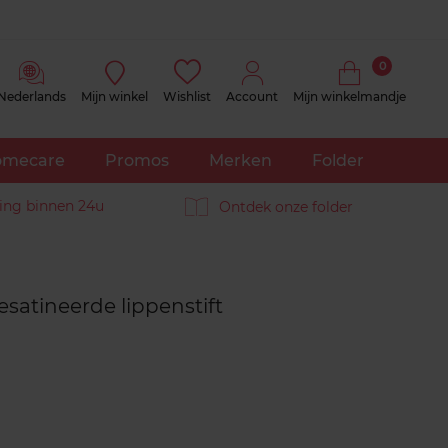
0
Nederlands
Mijn winkel
Wishlist
Account
Mijn winkelmandje
mecare
Promos
Merken
Folder
ing binnen 24u
Ontdek onze folder
Reviews
esatineerde lippenstift