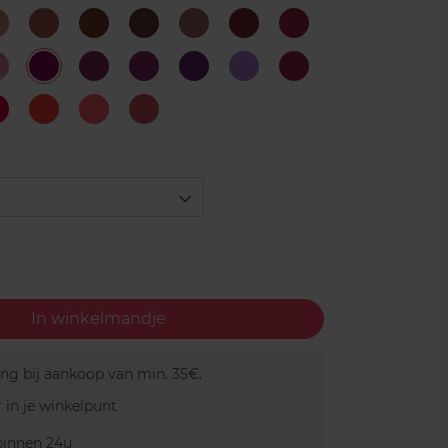
1
12
13
14
15
16
17
ous
Addicting
Enterprising
Malicious
Sweet
Good
Defiant
Incredible
Beige
Nude
Chestnut
Brown
Rosewood
Wine
Hibiscus
2
20
21
22
23
24
3
y
Fresh
Free
Divine
Extraordinary
Ferocious
Magical
Perfect
Peony
Magenta
raspberry
Plum
Purple
Lavender
Cherry
6
7
8
9
Outrageous
Kickass
Charming
Ideal
Red
Orange
Coral
Peach
In winkelmandje
ing bij aankoop van min. 35€.
 in je winkelpunt
innen 24u