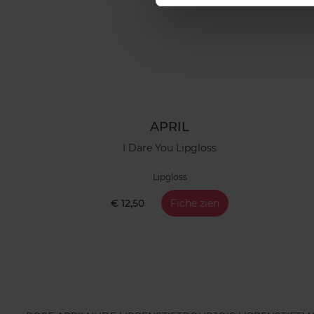
APRIL
I Dare You Lipgloss
Lipgloss
€ 12,50
Fiche zien