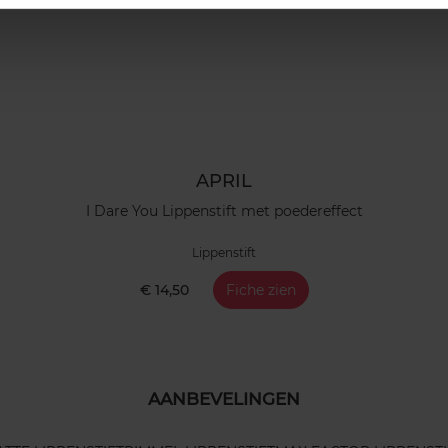
APRIL
I Dare You Lippenstift met poedereffect
Lippenstift
€ 14,50
Fiche zien
AANBEVELINGEN