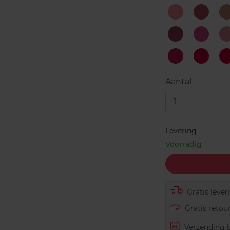
1
10
1
Joyful
Glamor
Watermelon
Blush
18
19
Nasty
Naught
Rose
Pink
4
5
Daring
Exciting
Strawberry
Fushia
Aantal
1
Levering
Voorradig
Gratis lever
Gratis retour
Verzending b