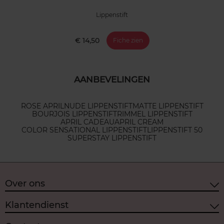
Lippenstift
€ 14,50
Fiche zien
AANBEVELINGEN
ROSE APRIL
NUDE LIPPENSTIFT
MATTE LIPPENSTIFT
BOURJOIS LIPPENSTIFT
RIMMEL LIPPENSTIFT
APRIL CADEAU
APRIL CREAM
COLOR SENSATIONAL LIPPENSTIFT
LIPPENSTIFT 50
SUPERSTAY LIPPENSTIFT
Over ons
Klantendienst