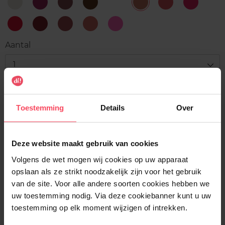
1
10
11
12
13
2
3
4
Crystal
Intrepid
Smiling
Outstanding
Yolo
Nude
Sparkling
Scandalo
Clear
Purple
Rosewood
Brown
Graphic
Beige
Fire
Pink
5
6
7
8
9
Glorious
Shiny
Confident
Brilliant
VIP
Red
Cherry
Nude
Rose
Bubble
Aantal
Gum
1
Levering
Voorradig
Toestemming
Details
Over
In winkelmandje
Deze website maakt gebruik van cookies
Gratis levering bij aankoop van min. 35€.
Volgens de wet mogen wij cookies op uw apparaat
Gratis retour in je winkelpunt
opslaan als ze strikt noodzakelijk zijn voor het gebruik
van de site. Voor alle andere soorten cookies hebben we
Verzending binnen 24u
uw toestemming nodig. Via deze cookiebanner kunt u uw
toestemming op elk moment wijzigen of intrekken.