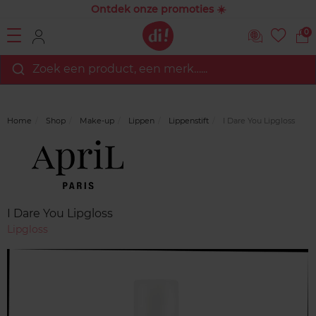
Ontdek onze promoties ☀️
0
Zoek een product, een merk…...
Home
Shop
Make-up
Lippen
Lippenstift
I Dare You Lipgloss
Merk
Reviews
I Dare You Lipgloss
Lipgloss