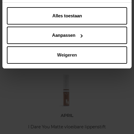
Beschrijving
Alles toestaan
Kenmerken
Aanpassen
Klantereview
Weigeren
Nog iets vergeten ?
APRIL
I Dare You Matte vloeibare lippenstift