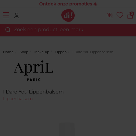
Ontdek onze promoties ☀️
0
Zoek een product, een merk…...
Home
Shop
Make-up
Lippen
I Dare You Lippenbalsem
Merk
Reviews
I Dare You Lippenbalsem
Lippenbalsem