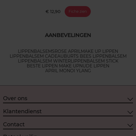
€ 12,90
Fiche zien
AANBEVELINGEN
LIPPENBALSEMS
ROSE APRIL
MAKE UP LIPPEN
LIPPENBALSEM CADEAU
BURTS BEES LIPPENBALSEM
LIPPENBALSEM WINTER
LIPPENBALSEM STICK
BESTE LIPPEN MAKE UP
NUDE LIPPEN
APRIL MONOI YLANG
Over ons
Klantendienst
Contact