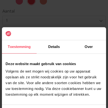
1-
2
3
4
Pure
Special
Dashing
Tasty
Crystal
Pink
Red
Apricot
Aantal
1
Levering
Voorradig
Toestemming
Details
Over
In winkelmandje
Gratis levering bij aankoop van min. 35€.
Deze website maakt gebruik van cookies
Gratis retour in je winkelpunt
Volgens de wet mogen wij cookies op uw apparaat
opslaan als ze strikt noodzakelijk zijn voor het gebruik
Verzending binnen 24u
van de site. Voor alle andere soorten cookies hebben we
uw toestemming nodig. Via deze cookiebanner kunt u uw
toestemming op elk moment wijzigen of intrekken.
Beschrijving