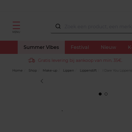
MENU
Summer Vibes
Festival
Nieuw
K
Gratis levering bij aankoop van min. 35€.
Home
Shop
Make-up
Lippen
Lippenstift
I Dare You Lippens