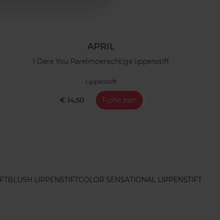
APRIL
I Dare You Parelmoerachtige lippenstift
Lippenstift
€ 14,50
Fiche zien
FT
BLUSH LIPPENSTIFT
COLOR SENSATIONAL LIPPENSTIFT