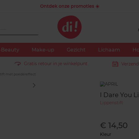
Ontdek onze promoties ☀️
-Beauty
Make-up
Gezicht
Lichaam
Ho
Gratis retour in je winkelpunt
Verzend
tift met poedereffect
Merk
I Dare You L
Lippenstift
€ 14,50
Kleur