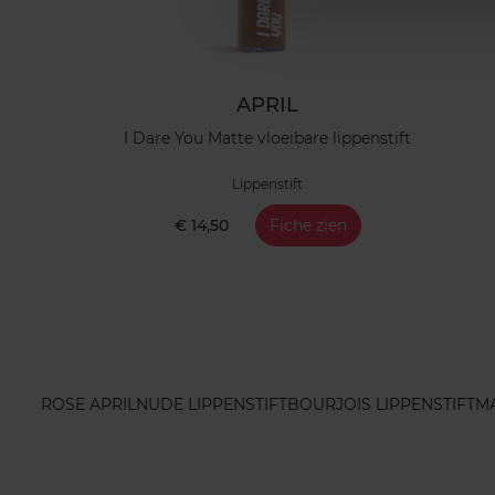
APRIL
I Dare You Matte vloeibare lippenstift
Lippenstift
€ 14,50
Fiche zien
ROSE APRIL
NUDE LIPPENSTIFT
BOURJOIS LIPPENSTIFT
MA