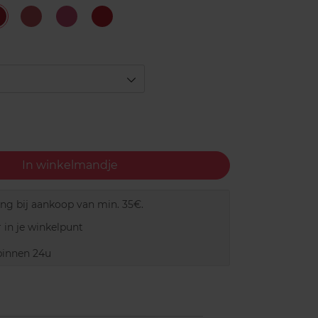
#5
#6
2
4
ary
Premium
Mysterious
Happy
Blinding
carlet
Blush
Pink
red
In winkelmandje
ing bij aankoop van min. 35€.
 in je winkelpunt
innen 24u