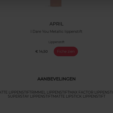
APRIL
I Dare You Metallic lippenstift
Lippenstift
€ 14,50
Fiche zien
AANBEVELINGEN
TTE LIPPENSTIFT
RIMMEL LIPPENSTIFT
MAX FACTOR LIPPENSTI
SUPERSTAY LIPPENSTIFT
MATTE LIPSTICK LIPPENSTIFT