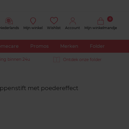
0
Nederlands
Mijn winkel
Wishlist
Account
Mijn winkelmandje
mecare
Promos
Merken
Folder
ing binnen 24u
Ontdek onze folder
Reviews
ippenstift met poedereffect