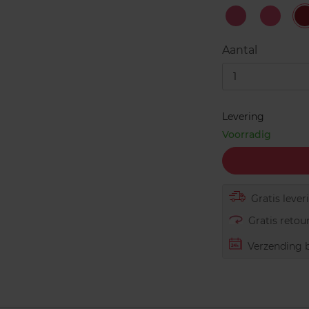
#1
#3
Sophisticated
Legend
Rose
Coral
S
Aantal
1
Levering
Voorradig
Gratis lever
Gratis retour
Verzending b