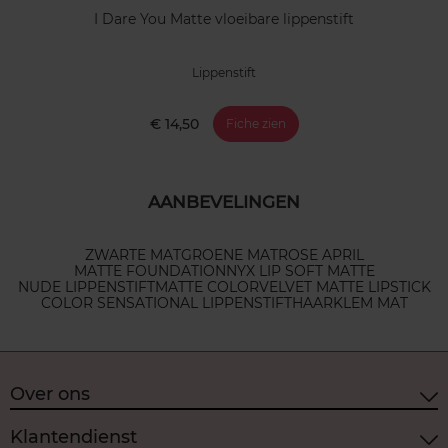
I Dare You Matte vloeibare lippenstift
Lippenstift
€ 14,50
Fiche zien
AANBEVELINGEN
ZWARTE MAT
GROENE MAT
ROSE APRIL
MATTE FOUNDATION
NYX LIP SOFT MATTE
NUDE LIPPENSTIFT
MATTE COLOR
VELVET MATTE LIPSTICK
COLOR SENSATIONAL LIPPENSTIFT
HAARKLEM MAT
Over ons
Klantendienst