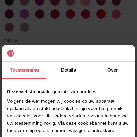
1
10
11
12
13
14
15
16
Unexpected
Gorgeous
Terrific
Tempting
Delighted
Impressive
Worthy
Delicious
Black
Rosewood
Raspberry
Rose
Pink
Candy
Magenta
Berry
17
18
2
3
4
5
6
7
Mystical
Conquering
Great
Fierce
Remarkable
Sensational
Shining
Superb
Plum
Purple
Cherry
Red
Ruby
Red
Poppy
Coral
8
9
Yummy
Wise
Peach
Sand
Aantal
1
Levering
Toestemming
Details
Over
Voorradig
In winkelmandje
Deze website maakt gebruik van cookies
Volgens de wet mogen wij cookies op uw apparaat
Gratis levering bij aankoop van min. 35€.
opslaan als ze strikt noodzakelijk zijn voor het gebruik
van de site. Voor alle andere soorten cookies hebben we
Gratis retour in je winkelpunt
uw toestemming nodig. Via deze cookiebanner kunt u uw
Verzending binnen 24u
toestemming op elk moment wijzigen of intrekken.