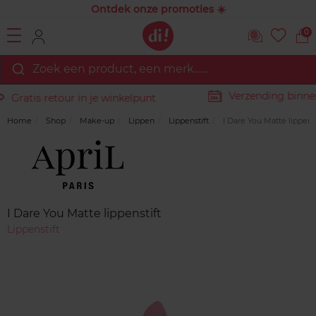
Ontdek onze promoties ☀️
0
Zoek een product, een merk…...
Verzending binnen
Gratis retour in je winkelpunt
Home
Shop
Make-up
Lippen
Lippenstift
I Dare You Matte lippenst
Merk
Reviews
I Dare You Matte lippenstift
Lippenstift