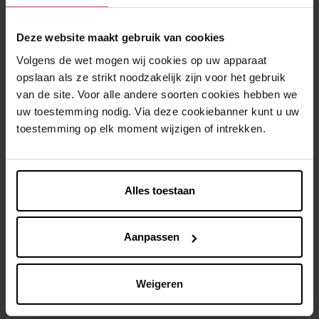
Beschrijving
Deze website maakt gebruik van cookies
Volgens de wet mogen wij cookies op uw apparaat
Kenmerken
opslaan als ze strikt noodzakelijk zijn voor het gebruik
van de site. Voor alle andere soorten cookies hebben we
Klantereview
uw toestemming nodig. Via deze cookiebanner kunt u uw
toestemming op elk moment wijzigen of intrekken.
Nog iets vergeten ?
Alles toestaan
Aanpassen
APRIL
Weigeren
I Dare You Lipgloss