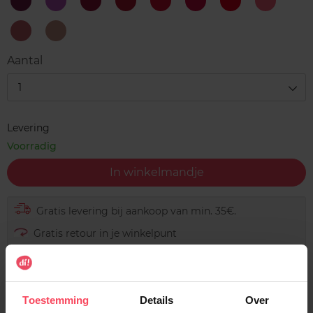
17
18
2
3
4
5
6
7
Mystical
Conquering
Great
Fierce
Remarkable
Sensational
Shining
Superb
Plum
Purple
Cherry
Red
Ruby
Red
Poppy
Coral
8
9
Yummy
Wise
Peach
Sand
Aantal
1
Levering
Voorradig
In winkelmandje
Gratis levering bij aankoop van min. 35€.
Gratis retour in je winkelpunt
Verzending binnen 24u
Toestemming
Details
Over