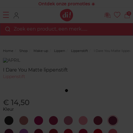
Ontdek onze promoties ☀️
0
Zoek een product, een merk…...
Home
Shop
Make-up
Lippen
Lippenstift
I Dare You Matte lippenst
Merk
Reviews
I Dare You Matte lippenstift
Lippenstift
€ 14,50
Kleur
1
10
11
12
13
14
15
16
Unexpected
Gorgeous
Terrific
Tempting
Delighted
Impressive
Worthy
Delicious
Black
Rosewood
Raspberry
Rose
Pink
Candy
Magenta
Berry