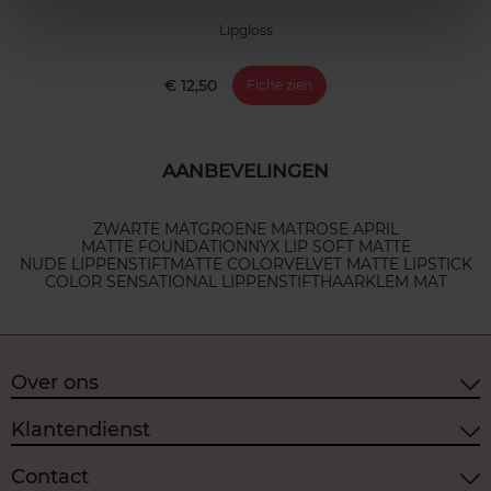
Lipgloss
€ 12,50
Fiche zien
AANBEVELINGEN
ZWARTE MAT
GROENE MAT
ROSE APRIL
MATTE FOUNDATION
NYX LIP SOFT MATTE
NUDE LIPPENSTIFT
MATTE COLOR
VELVET MATTE LIPSTICK
COLOR SENSATIONAL LIPPENSTIFT
HAARKLEM MAT
Over ons
Klantendienst
Contact