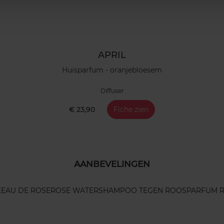
APRIL
Huisparfum - oranjebloesem
Diffuser
€ 23,90
Fiche zien
AANBEVELINGEN
E
EAU DE ROSE
ROSE WATER
SHAMPOO TEGEN ROOS
PARFUM 