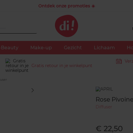
Ontdek onze promoties ☀️
-Beauty
Make-up
Gezicht
Lichaam
Ho
Ver
Gratis retour in je winkelpunt
fuser
Merk
Rose Pivoine
Diffuser
€ 22,50