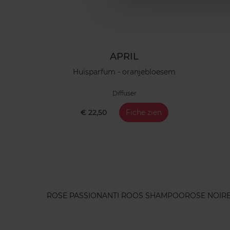
APRIL
Huisparfum - oranjebloesem
Diffuser
€ 22,50
Fiche zien
ROSE PASSION
ANTI ROOS SHAMPOO
ROSE NOIR