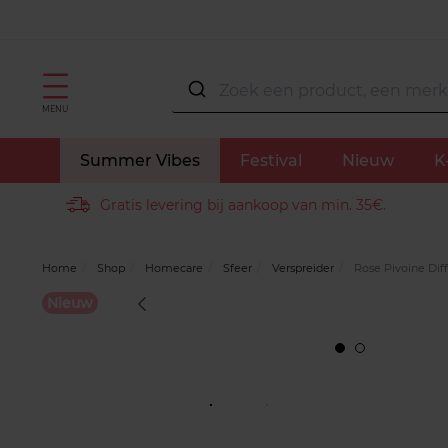
MENU
Summer Vibes
Festival
Nieuw
K
Gratis levering bij aankoop van min. 35€.
Home
Shop
Homecare
Sfeer
Verspreider
Rose Pivoine Dif
Nieuw