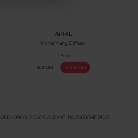
APRIL
Monoï Ylang Diffuser
Diffuser
€ 22,50
Fiche zien
ROSE
L OREAL ROSE GOLD
ANTI ROOS
CREME ROSE