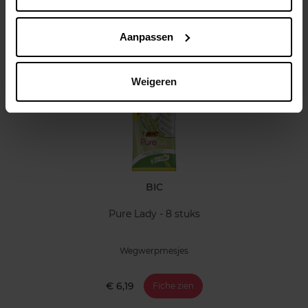
Klantereview
Aanpassen
Nog iets vergeten ?
Weigeren
BIC
Pure Lady - 8 stuks
Wegwerpmesjes
€ 6,19
Fiche zien