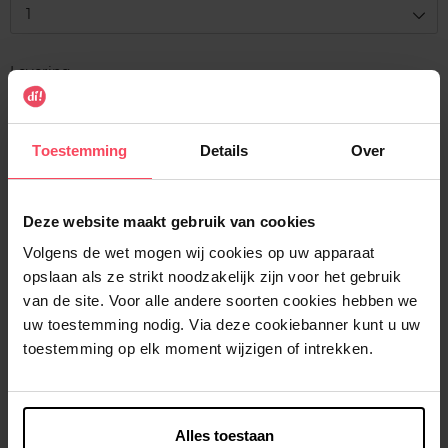
1
Levering
Voorradig
In winkelmandje
Toestemming
Details
Over
Gratis levering bij aankoop van min. 35€.
Deze website maakt gebruik van cookies
Gratis retour in je winkelpunt
Volgens de wet mogen wij cookies op uw apparaat
Verzending binnen 24u
opslaan als ze strikt noodzakelijk zijn voor het gebruik
van de site. Voor alle andere soorten cookies hebben we
uw toestemming nodig. Via deze cookiebanner kunt u uw
toestemming op elk moment wijzigen of intrekken.
Beschrijving
Alles toestaan
Kenmerken