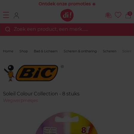
Ontdek onze promoties ☀️
0
Zoek een product, een merk…...
Home
Shop
Bad & Lichaam
Scheren & ontharing
Scheren
Soleil C
Merk
Reviews
Soleil Colour Collection - 8 stuks
Wegwerpmesjes