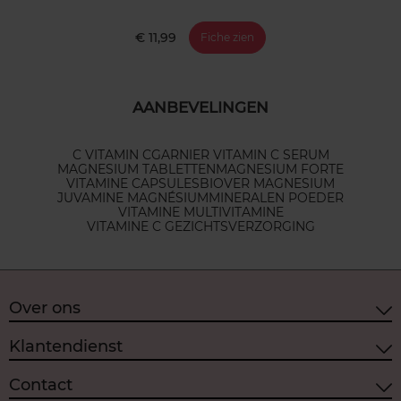
€ 11,99
Fiche zien
AANBEVELINGEN
C VITAMIN C
GARNIER VITAMIN C SERUM
MAGNESIUM TABLETTEN
MAGNESIUM FORTE
VITAMINE CAPSULES
BIOVER MAGNESIUM
JUVAMINE MAGNÉSIUM
MINERALEN POEDER
VITAMINE MULTIVITAMINE
VITAMINE C GEZICHTSVERZORGING
Over ons
Klantendienst
Contact