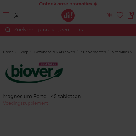
Ontdek onze promoties ☀️
0
Zoek een product, een merk…...
Home
Shop
Gezondheid & Afslanken
Supplementen
Vitamines & M
Merk
Reviews
Magnesium Forte - 45 tabletten
Voedingssupplement