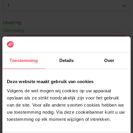
1
Levering
Voorradig
In winkelmandje
Gratis levering bij aankoop van min. 35€.
Toestemming
Details
Over
Gratis retour in je winkelpunt
Verzending binnen 24u
Deze website maakt gebruik van cookies
Volgens de wet mogen wij cookies op uw apparaat
opslaan als ze strikt noodzakelijk zijn voor het gebruik
van de site. Voor alle andere soorten cookies hebben we
Beschrijving
uw toestemming nodig. Via deze cookiebanner kunt u uw
toestemming op elk moment wijzigen of intrekken.