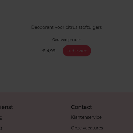
Deodorant voor citrus stofzuigers
Geurverspreider
€ 4,99
Fiche zien
ienst
Contact
ng
Klantenservice
ng
Onze vacatures