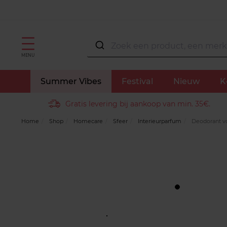
MENU
Summer Vibes
Festival
Nieuw
K
Gratis levering bij aankoop van min. 35€.
Home
Shop
Homecare
Sfeer
Interieurparfum
Deodorant voo