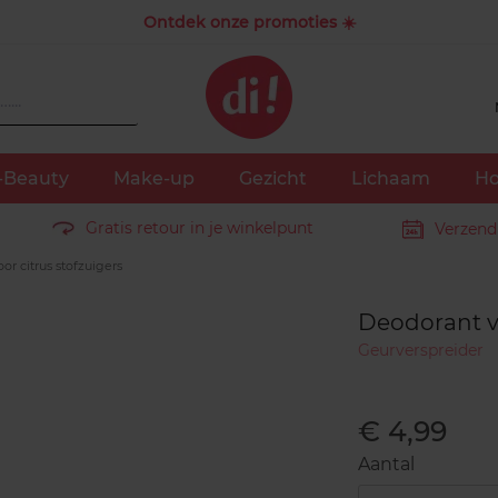
Ontdek onze promoties ☀️
-Beauty
Make-up
Gezicht
Lichaam
Ho
Gratis retour in je winkelpunt
Verzend
r citrus stofzuigers
Deodorant vo
Geurverspreider
€ 4,99
Aantal