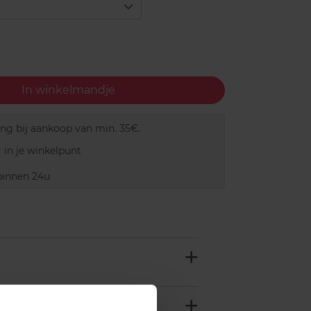
In winkelmandje
ing bij aankoop van min. 35€.
 in je winkelpunt
innen 24u