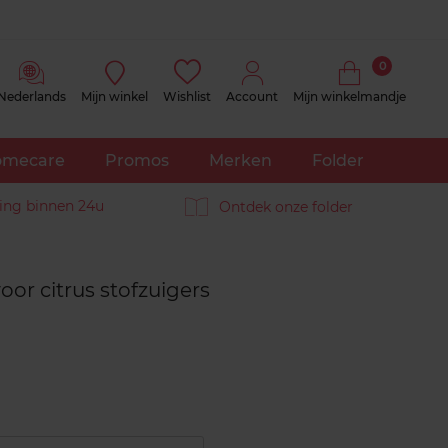
0
Nederlands
Mijn winkel
Wishlist
Account
Mijn winkelmandje
mecare
Promos
Merken
Folder
ing binnen 24u
Ontdek onze folder
Reviews
or citrus stofzuigers