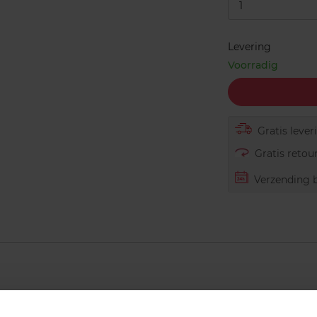
1
Levering
Voorradig
Gratis lever
Gratis retour
Verzending b