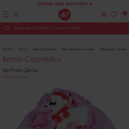
Ontdek onze promoties ☀️
0
Zoek een product, een merk…...
Home
Shop
Bad & Lichaam
Bad, douche en zeep
Badparels, -bruisba
Merk
Reviews
No Prob-Llama
Badbruisbal