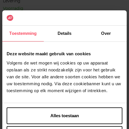
Levering
Voorradig
In winkelmandje
Toestemming
Details
Over
Gratis levering bij aankoop van min. 35€.
Gratis retour in je winkelpunt
Deze website maakt gebruik van cookies
Verzending binnen 24u
Volgens de wet mogen wij cookies op uw apparaat
opslaan als ze strikt noodzakelijk zijn voor het gebruik
van de site. Voor alle andere soorten cookies hebben we
uw toestemming nodig. Via deze cookiebanner kunt u uw
Beschrijving
toestemming op elk moment wijzigen of intrekken.
Kenmerken
Alles toestaan
Klantereview