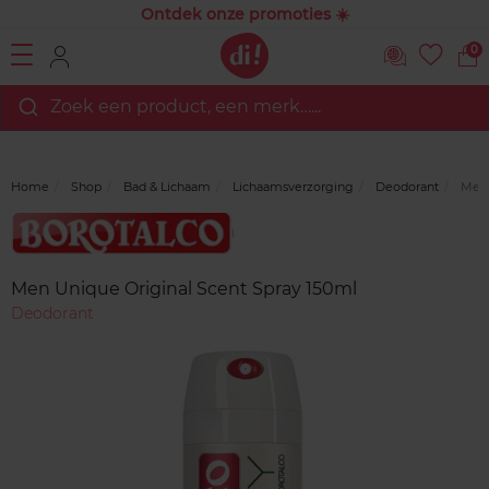
Ontdek onze promoties ☀️
0
Zoek een product, een merk…...
Home
Shop
Bad & Lichaam
Lichaamsverzorging
Deodorant
Men 
Merk
Reviews
Men Unique Original Scent Spray 150ml
Deodorant