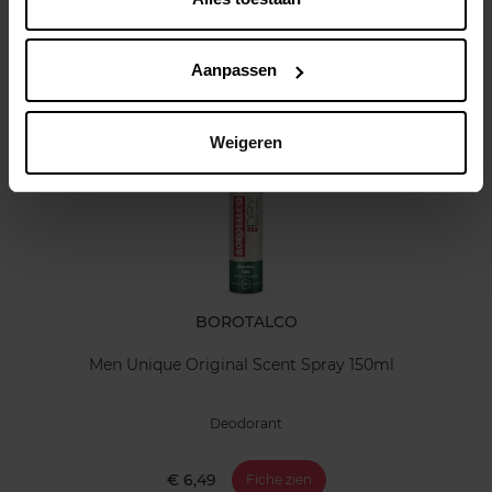
Kenmerken
Aanpassen
Klantereview
Nog iets vergeten ?
Weigeren
BOROTALCO
Men Unique Original Scent Spray 150ml
Deodorant
€ 6,49
Fiche zien