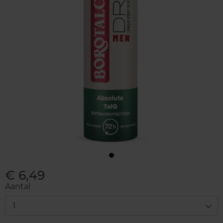
€ 6,49
Aantal
1