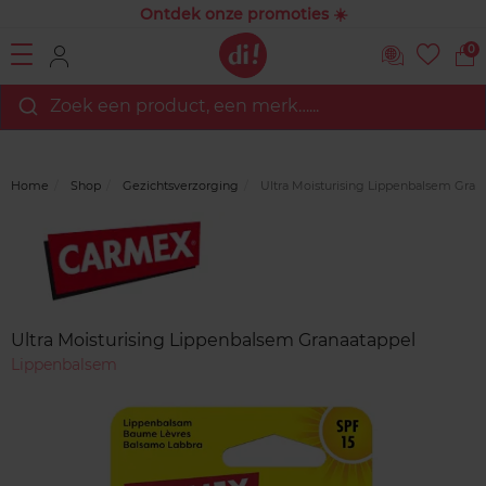
Ontdek onze promoties ☀️
0
Zoek een product, een merk…...
Home
Shop
Gezichtsverzorging
Ultra Moisturising Lippenbalsem Gran
Merk
Reviews
Ultra Moisturising Lippenbalsem Granaatappel
Lippenbalsem