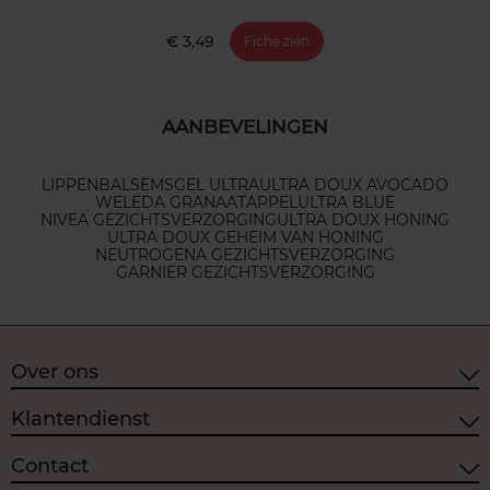
€ 3,49
Fiche zien
AANBEVELINGEN
LIPPENBALSEMS
GEL ULTRA
ULTRA DOUX AVOCADO
WELEDA GRANAATAPPEL
ULTRA BLUE
NIVEA GEZICHTSVERZORGING
ULTRA DOUX HONING
ULTRA DOUX GEHEIM VAN HONING
NEUTROGENA GEZICHTSVERZORGING
GARNIER GEZICHTSVERZORGING
Over ons
Klantendienst
Contact