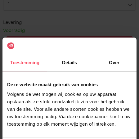
1
Levering
Voorradig
In winkelmandje
Gratis levering bij aankoop van min. 35€.
Toestemming
Details
Over
Gratis retour in je winkelpunt
Verzending binnen 24u
Deze website maakt gebruik van cookies
Volgens de wet mogen wij cookies op uw apparaat
opslaan als ze strikt noodzakelijk zijn voor het gebruik
van de site. Voor alle andere soorten cookies hebben we
Beschrijving
uw toestemming nodig. Via deze cookiebanner kunt u uw
toestemming op elk moment wijzigen of intrekken.
Gebruiksadvies