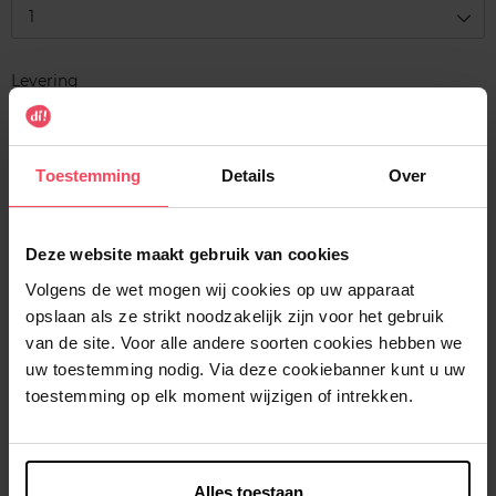
1
Levering
Voorradig
In winkelmandje
Toestemming
Details
Over
Gratis levering bij aankoop van min. 35€.
Gratis retour in je winkelpunt
Deze website maakt gebruik van cookies
Verzending binnen 24u
Volgens de wet mogen wij cookies op uw apparaat
opslaan als ze strikt noodzakelijk zijn voor het gebruik
van de site. Voor alle andere soorten cookies hebben we
uw toestemming nodig. Via deze cookiebanner kunt u uw
toestemming op elk moment wijzigen of intrekken.
Beschrijving
Kenmerken
Alles toestaan