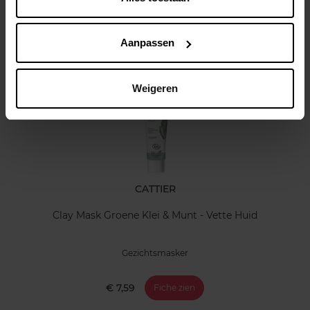
Klantereview
Aanpassen
Nog iets vergeten ?
Weigeren
CATTIER
Clay Mask Groene Klei & Munt - Vette Huid
Gezichtsmasker
€ 7,59
Fiche zien