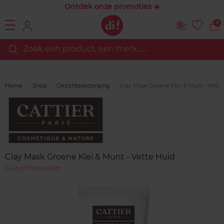
Ontdek onze promoties ☀️
0
Zoek een product, een merk…...
Home
Shop
Gezichtsverzorging
Clay Mask Groene Klei & Munt - Vette
Merk
Reviews
Clay Mask Groene Klei & Munt - Vette Huid
Gezichtsmasker