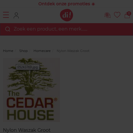
Ontdek onze promoties ☀️
0
Zoek een product, een merk…...
Home
Shop
Homecare
Nylon Waszak Groot
Merk
Reviews
Nylon Waszak Groot