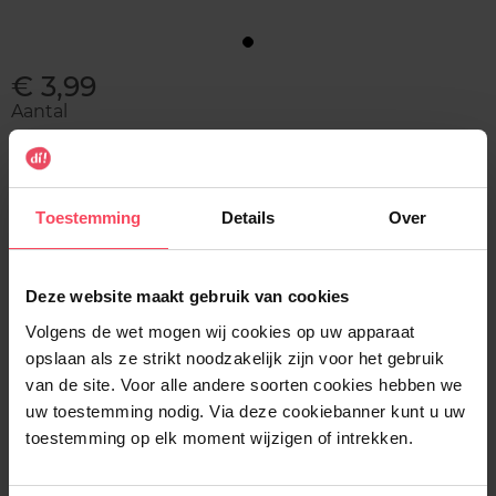
€ 3,99
Aantal
1
Toestemming
Details
Over
Levering
Voorradig
In winkelmandje
Deze website maakt gebruik van cookies
Volgens de wet mogen wij cookies op uw apparaat
Gratis levering bij aankoop van min. 35€.
opslaan als ze strikt noodzakelijk zijn voor het gebruik
van de site. Voor alle andere soorten cookies hebben we
Gratis retour in je winkelpunt
uw toestemming nodig. Via deze cookiebanner kunt u uw
Verzending binnen 24u
toestemming op elk moment wijzigen of intrekken.