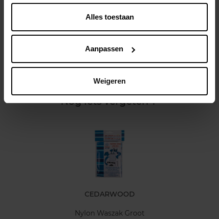
Alles toestaan
Beschrijving
Aanpassen
Kenmerken
Weigeren
Klantereview
Nog iets vergeten ?
CEDARWOOD
Nylon Waszak Groot