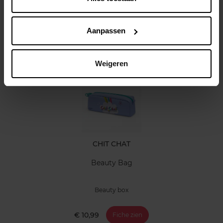
Kenmerken
Klantereview
Aanpassen
Nog iets vergeten ?
Weigeren
CHIT CHAT
Beauty Bag
Beauty box
€ 10,99
Fiche zien