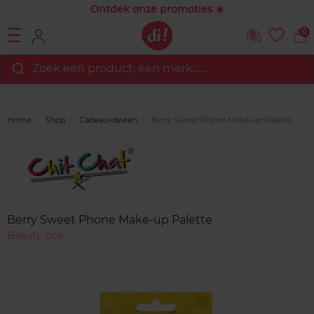
Ontdek onze promoties ☀️
0
Zoek een product, een merk…...
Home
Shop
Cadeau-ideeën
Berry Sweet Phone Make-up Palette
Merk
Reviews
Berry Sweet Phone Make-up Palette
Beauty box