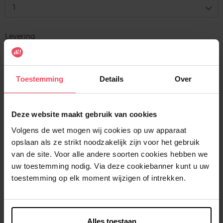
1
Levering
Dit artikel is momenteel niet beschikbaar
Me verwittigen wanneer het weer beschikbaar
is
Toestemming
Details
Over
Gratis levering bij aankoop van min. 35€.
Deze website maakt gebruik van cookies
Gratis retour in je winkelpunt
Volgens de wet mogen wij cookies op uw apparaat
Verzending binnen 24u
opslaan als ze strikt noodzakelijk zijn voor het gebruik
van de site. Voor alle andere soorten cookies hebben we
uw toestemming nodig. Via deze cookiebanner kunt u uw
toestemming op elk moment wijzigen of intrekken.
Beschrijving
Alles toestaan