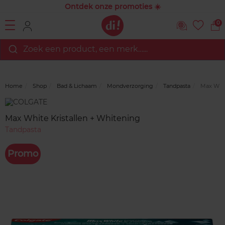
Ontdek onze promoties ☀️
0
Zoek een product, een merk…...
Home
Shop
Bad & Lichaam
Mondverzorging
Tandpasta
Max Whit
Merk
Reviews
Max White Kristallen + Whitening
Tandpasta
Promo