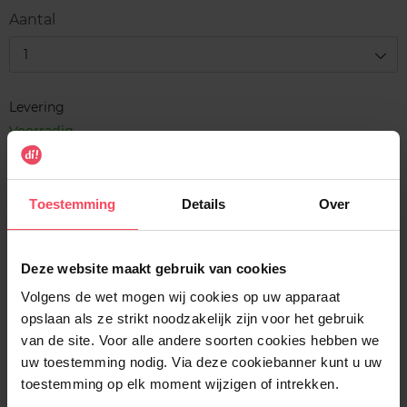
Aantal
1
Levering
Voorradig
In winkelmandje
Toestemming
Details
Over
Gratis levering bij aankoop van min. 35€.
Gratis retour in je winkelpunt
Deze website maakt gebruik van cookies
Verzending binnen 24u
Volgens de wet mogen wij cookies op uw apparaat
opslaan als ze strikt noodzakelijk zijn voor het gebruik
van de site. Voor alle andere soorten cookies hebben we
uw toestemming nodig. Via deze cookiebanner kunt u uw
Beschrijving
toestemming op elk moment wijzigen of intrekken.