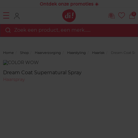
Ontdek onze promoties ☀️
0
Zoek een product, een merk…...
Home
Shop
Haarverzorging
Haarstyling
Haarlak
Dream Coat Supe
Merk
Reviews
Dream Coat Supernatural Spray
Haarspray