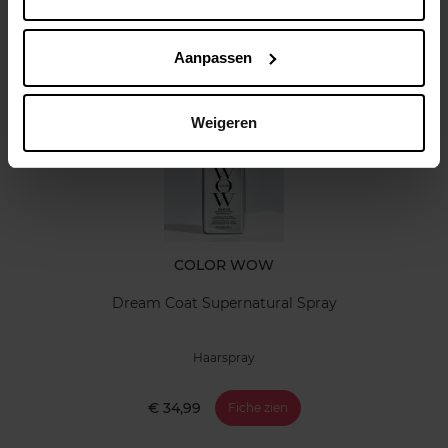
Klantereview
Aanpassen
Nog iets vergeten ?
Weigeren
COLOR WOW
Dream Coat Supernatural Spray
Haarspray
€ 34,99
Fiche zien