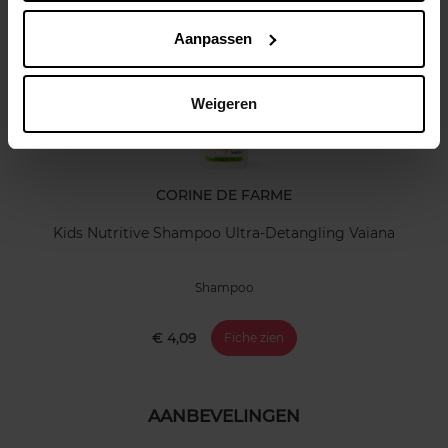
Nog iets vergeten ?
Aanpassen
Weigeren
CORINE DE FARME
Kids Nutritive Shampoo Ultra-Detangling Vaiana
Shampoo
€ 4,09
Fiche zien
AANBEVELINGEN