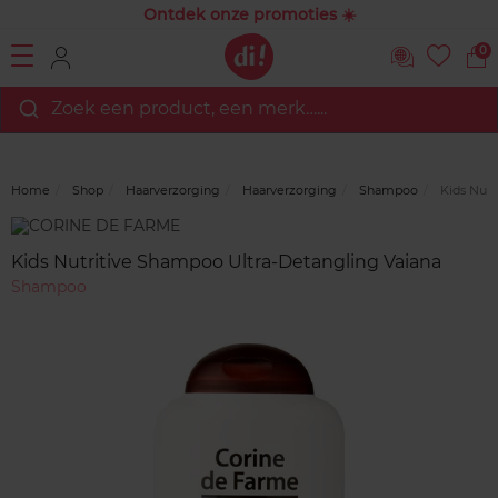
Ontdek onze promoties ☀️
0
Zoek een product, een merk…...
Home
Shop
Haarverzorging
Haarverzorging
Shampoo
Kids Nutr
Merk
Reviews
Kids Nutritive Shampoo Ultra-Detangling Vaiana
Shampoo