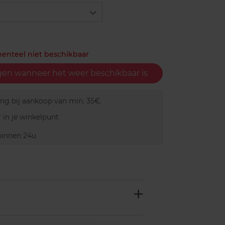
menteel niet beschikbaar
gen wanneer het weer beschikbaar is
ing bij aankoop van min. 35€.
 in je winkelpunt
innen 24u