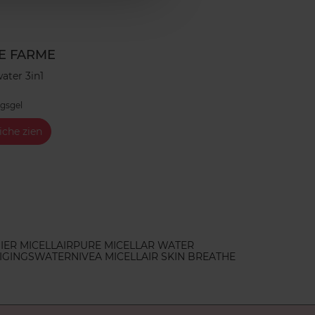
E FARME
water 3in1
ngsgel
iche zien
IER MICELLAIR
PURE MICELLAR WATER
NIGINGSWATER
NIVEA MICELLAIR SKIN BREATHE