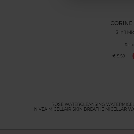
CORINE
3 in 1 Mi
Reini
€ 5,59
ROSE WATER
CLEANSING WATER
MICE
NIVEA MICELLAIR SKIN BREATHE MICELLAR W