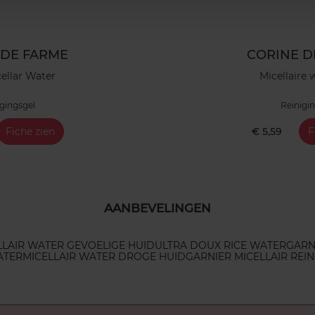
 DE FARME
CORINE D
cellar Water
Micellaire 
gingsgel
Reinigi
Fiche zien
€ 5,59
F
AANBEVELINGEN
LLAIR WATER GEVOELIGE HUID
ULTRA DOUX RICE WATER
GARN
ATER
MICELLAIR WATER DROGE HUID
GARNIER MICELLAIR REI