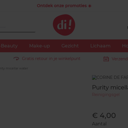
Ontdek onze promoties ☀️
-Beauty
Make-up
Gezicht
Lichaam
Ho
Gratis retour in je winkelpunt
Verzend
ity micellar water
Merk
Purity micel
Reinigingsgel
€ 4,00
Aantal