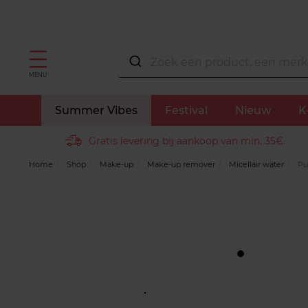
MENU
Summer Vibes
Festival
Nieuw
K
Gratis levering bij aankoop van min. 35€.
Home
Shop
Make-up
Make-up remover
Micellair water
Pur