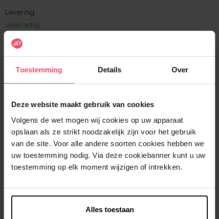
Levering
Voorradig
In winkelmandje
Toestemming
Details
Over
Gratis levering bij aankoop van min. 35€.
Gratis retour in je winkelpunt
Verzending binnen 24u
Deze website maakt gebruik van cookies
Volgens de wet mogen wij cookies op uw apparaat
opslaan als ze strikt noodzakelijk zijn voor het gebruik
van de site. Voor alle andere soorten cookies hebben we
uw toestemming nodig. Via deze cookiebanner kunt u uw
Beschrijving
toestemming op elk moment wijzigen of intrekken.
Kenmerken
Alles toestaan