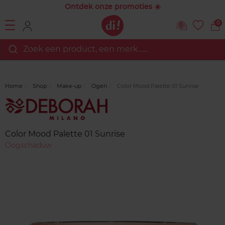
Ontdek onze promoties ☀️
0
Zoek een product, een merk…...
Home
Shop
Make-up
Ogen
Color Mood Palette 01 Sunrise
Merk
Reviews
Color Mood Palette 01 Sunrise
Oogschaduw