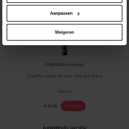
Klantereview
Nog iets vergeten ?
Aanpassen
Weigeren
DEBORAH MILANO
LoveMyLashes Volume Mascara Black
Mascara
€ 6,99
Fiche zien
AANBEVELINGEN