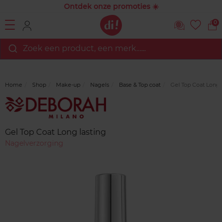
Ontdek onze promoties ☀️
0
Zoek een product, een merk…...
Home
Shop
Make-up
Nagels
Base & Top coat
Gel Top Coat Long 
Merk
Reviews
Gel Top Coat Long lasting
Nagelverzorging