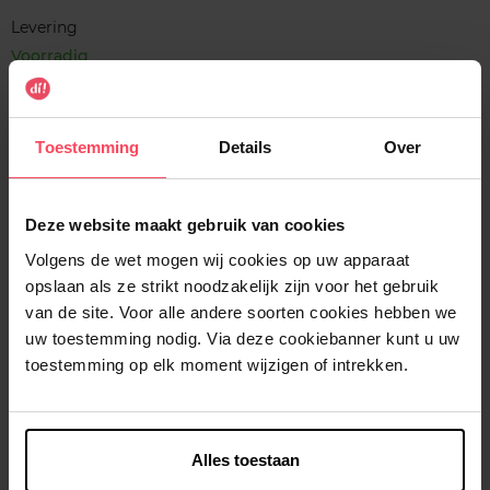
Levering
Voorradig
In winkelmandje
Toestemming
Details
Over
Gratis levering bij aankoop van min. 35€.
Gratis retour in je winkelpunt
Deze website maakt gebruik van cookies
Verzending binnen 24u
Volgens de wet mogen wij cookies op uw apparaat
opslaan als ze strikt noodzakelijk zijn voor het gebruik
van de site. Voor alle andere soorten cookies hebben we
uw toestemming nodig. Via deze cookiebanner kunt u uw
Beschrijving
toestemming op elk moment wijzigen of intrekken.
Kenmerken
Alles toestaan