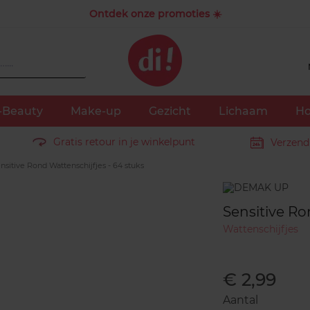
Ontdek onze promoties ☀️
-Beauty
Make-up
Gezicht
Lichaam
Ho
Gratis retour in je winkelpunt
Verzend
nsitive Rond Wattenschijfjes - 64 stuks
Merk
Sensitive Ro
Wattenschijfjes
€ 2,99
Aantal