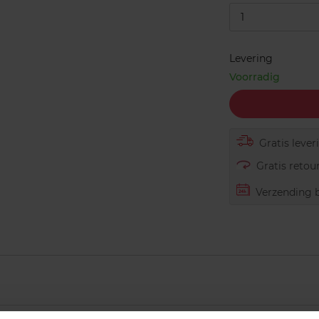
1
Levering
Voorradig
Gratis lever
Gratis retour
Verzending b