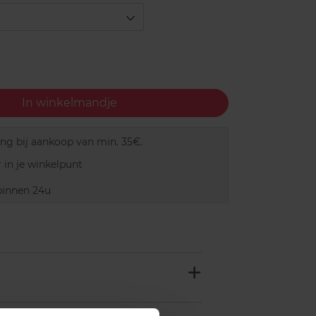
In winkelmandje
ing bij aankoop van min. 35€.
 in je winkelpunt
innen 24u