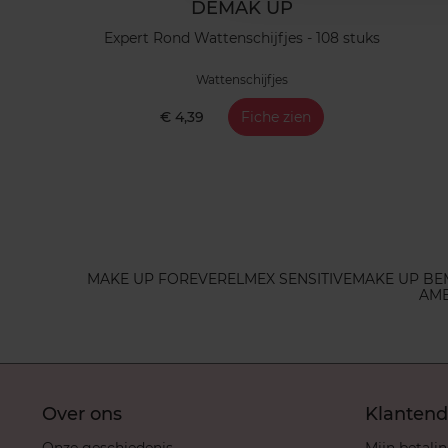
DEMAK UP
Expert Rond Wattenschijfjes - 108 stuks
Wattenschijfjes
€ 4,39
Fiche zien
MAKE UP FOREVER
ELMEX SENSITIVE
MAKE UP BE
AMB
Over ons
Klantend
Onze geschiedenis
Mijn betali