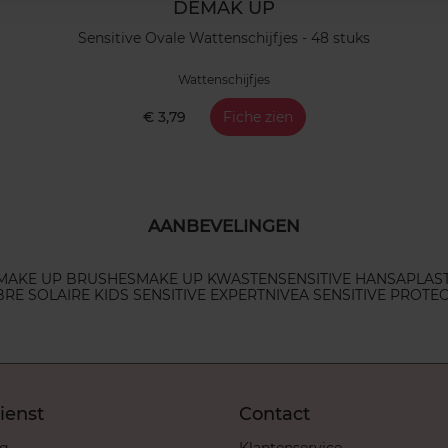
DEMAK UP
Sensitive Ovale Wattenschijfjes - 48 stuks
Wattenschijfjes
€ 3,79
Fiche zien
AANBEVELINGEN
MAKE UP BRUSHES
MAKE UP KWASTEN
SENSITIVE HANSAPLAS
RE SOLAIRE KIDS SENSITIVE EXPERT
NIVEA SENSITIVE PROTEC
ienst
Contact
ng
Klantenservice