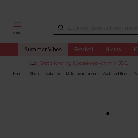
MENU
Summer Vibes
Festival
Nieuw
K
Gratis levering bij aankoop van min. 35€.
Home
Shop
Make-up
Make-up remover
Wattenschijfjes
Se