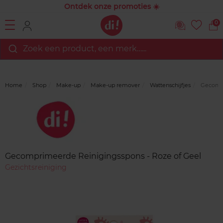
Ontdek onze promoties ☀️
0
Zoek een product, een merk…...
Home
Shop
Make-up
Make-up remover
Wattenschijfjes
Gecompr
Merk
Reviews
Gecomprimeerde Reinigingsspons - Roze of Geel
Gezichtsreiniging