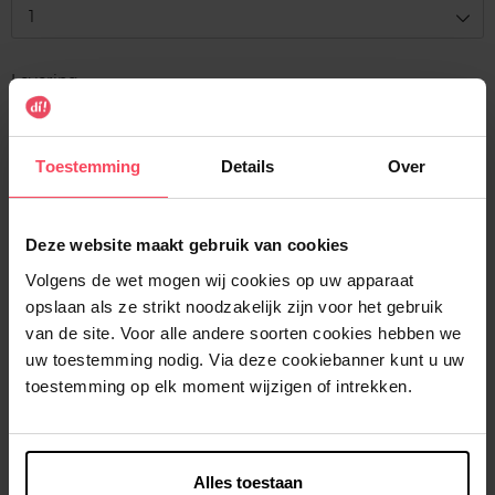
1
Levering
Voorradig
In winkelmandje
Toestemming
Details
Over
Gratis levering bij aankoop van min. 35€.
Deze website maakt gebruik van cookies
Gratis retour in je winkelpunt
Volgens de wet mogen wij cookies op uw apparaat
Verzending binnen 24u
opslaan als ze strikt noodzakelijk zijn voor het gebruik
van de site. Voor alle andere soorten cookies hebben we
uw toestemming nodig. Via deze cookiebanner kunt u uw
toestemming op elk moment wijzigen of intrekken.
Beschrijving
Alles toestaan
Kenmerken