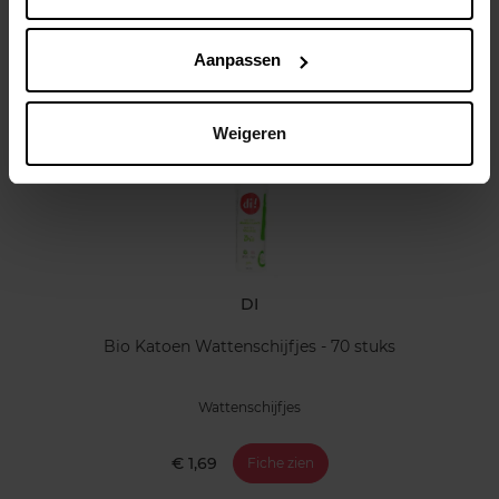
Klantereview
Aanpassen
Nog iets vergeten ?
Weigeren
DI
Bio Katoen Wattenschijfjes - 70 stuks
Wattenschijfjes
€ 1,69
Fiche zien