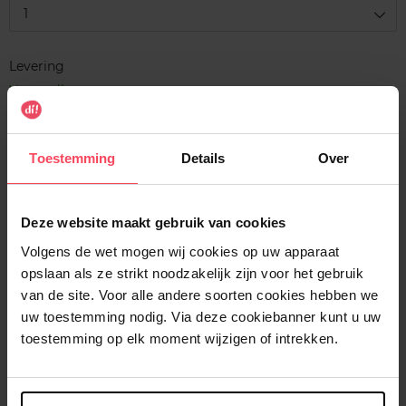
1
Levering
Voorradig
In winkelmandje
Toestemming
Details
Over
Gratis levering bij aankoop van min. 35€.
Gratis retour in je winkelpunt
Deze website maakt gebruik van cookies
Verzending binnen 24u
Volgens de wet mogen wij cookies op uw apparaat
opslaan als ze strikt noodzakelijk zijn voor het gebruik
van de site. Voor alle andere soorten cookies hebben we
uw toestemming nodig. Via deze cookiebanner kunt u uw
toestemming op elk moment wijzigen of intrekken.
Beschrijving
Kenmerken