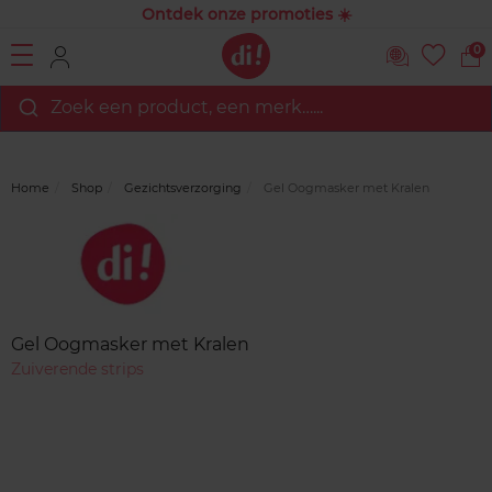
Ontdek onze promoties ☀️
0
Zoek een product, een merk…...
Home
Shop
Gezichtsverzorging
Gel Oogmasker met Kralen
Merk
Reviews
Gel Oogmasker met Kralen
Zuiverende strips