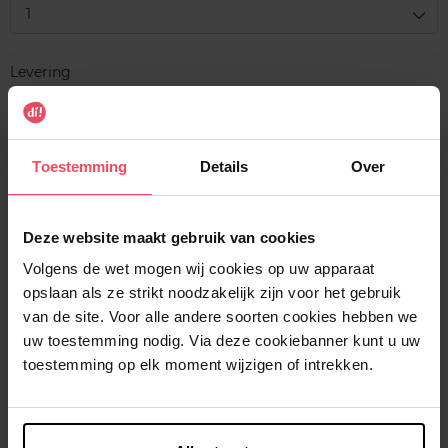
1
Levering
Voorradig
In winkelmandje
Toestemming
Details
Over
Gratis levering bij aankoop van min. 35€.
Gratis retour in je winkelpunt
Deze website maakt gebruik van cookies
Verzending binnen 24u
Volgens de wet mogen wij cookies op uw apparaat
opslaan als ze strikt noodzakelijk zijn voor het gebruik
van de site. Voor alle andere soorten cookies hebben we
uw toestemming nodig. Via deze cookiebanner kunt u uw
toestemming op elk moment wijzigen of intrekken.
Beschrijving
Kenmerken