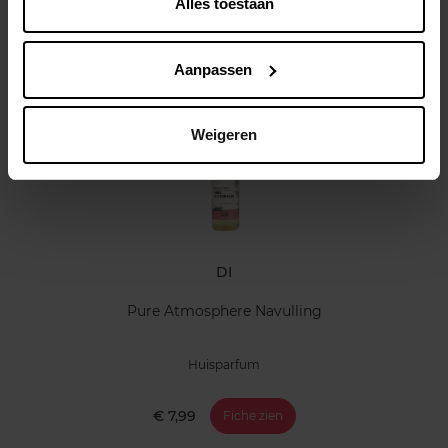
Alles toestaan
Klantereview
Aanpassen
Nog iets vergeten ?
Weigeren
DI
Pure Atmosphere Navulling
Huisparfum
€ 7,99
Fiche zien