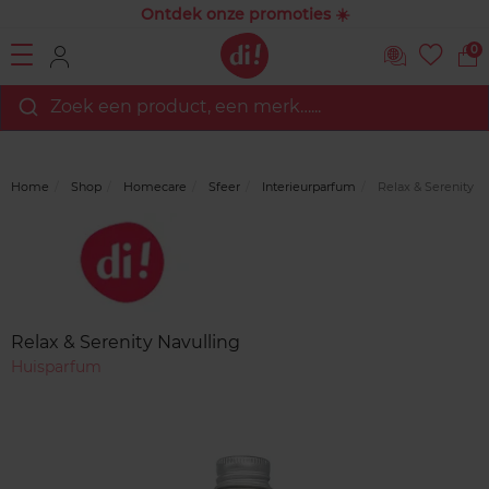
Ontdek onze promoties ☀️
0
Zoek een product, een merk…...
Home
Shop
Homecare
Sfeer
Interieurparfum
Relax & Serenity N
Merk
Reviews
Relax & Serenity Navulling
Huisparfum