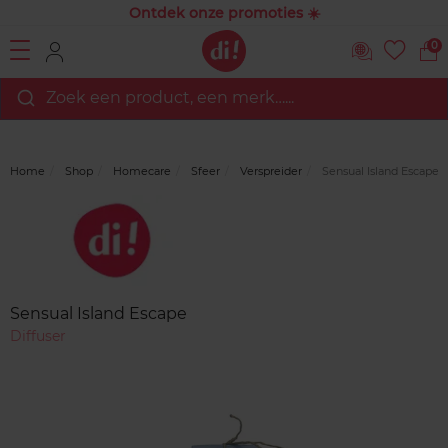
Ontdek onze promoties ☀️
0
Zoek een product, een merk…...
Home
Shop
Homecare
Sfeer
Verspreider
Sensual Island Escape
Merk
Reviews
Sensual Island Escape
Diffuser