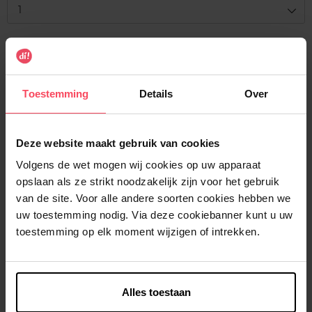
1
Levering
Voorradig
Toestemming
Details
Over
In winkelmandje
Gratis levering bij aankoop van min. 35€.
Deze website maakt gebruik van cookies
Gratis retour in je winkelpunt
Volgens de wet mogen wij cookies op uw apparaat
Verzending binnen 24u
opslaan als ze strikt noodzakelijk zijn voor het gebruik
van de site. Voor alle andere soorten cookies hebben we
uw toestemming nodig. Via deze cookiebanner kunt u uw
toestemming op elk moment wijzigen of intrekken.
Beschrijving
Alles toestaan
Kenmerken