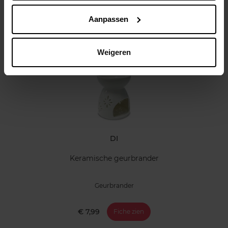
Aanpassen
Klantereview
Nog iets vergeten ?
Weigeren
DI
Keramische geurbrander
Geurbrander
€ 7,99
Fiche zien