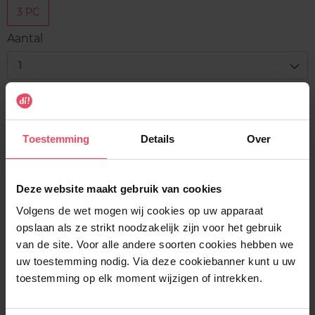
3 PC
Aantal
1
Levering
Voorradig
Toestemming
Details
Over
In winkelmandje
Deze website maakt gebruik van cookies
Gratis levering bij aankoop van min. 35€.
Volgens de wet mogen wij cookies op uw apparaat
Gratis retour in je winkelpunt
opslaan als ze strikt noodzakelijk zijn voor het gebruik
Verzending binnen 24u
van de site. Voor alle andere soorten cookies hebben we
uw toestemming nodig. Via deze cookiebanner kunt u uw
toestemming op elk moment wijzigen of intrekken.