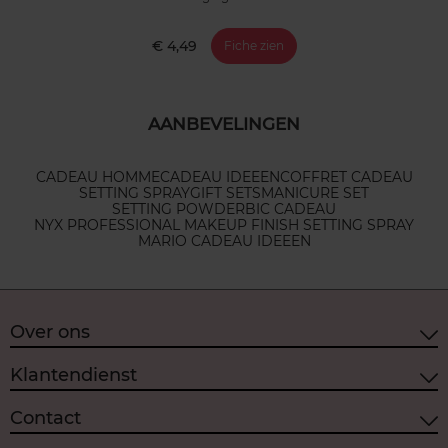
€ 4,49
Fiche zien
AANBEVELINGEN
CADEAU HOMME
CADEAU IDEEEN
COFFRET CADEAU
SETTING SPRAY
GIFT SETS
MANICURE SET
SETTING POWDER
BIC CADEAU
NYX PROFESSIONAL MAKEUP FINISH SETTING SPRAY
MARIO CADEAU IDEEEN
Over ons
Klantendienst
Contact