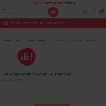
Ontdek onze promoties ☀️
0
Zoek een product, een merk…...
Home
Shop
Cadeau-ideeën
Set Roze Hoofdband en Polsbandjes
Merk
Reviews
Set Roze Hoofdband en Polsbandjes
Accessoires