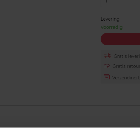
1
Levering
Voorradig
Gratis lever
Gratis retour
Verzending b