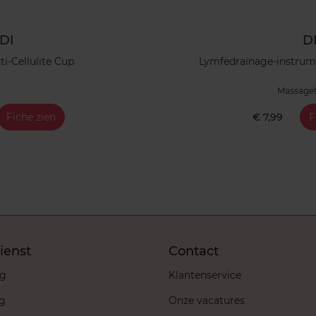
DI
D
ti-Cellulite Cup
Lymfedrainage-instrume
Massaget
Fiche zien
€ 7,99
F
ienst
Contact
ng
Klantenservice
ng
Onze vacatures