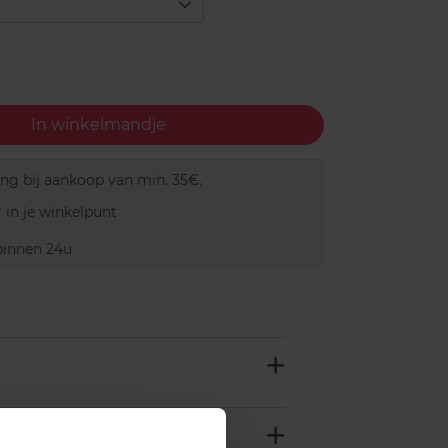
In winkelmandje
ing bij aankoop van min. 35€.
 in je winkelpunt
innen 24u