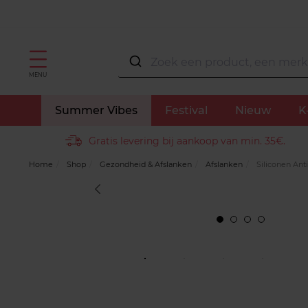
MENU
Summer Vibes
Festival
Nieuw
K
Gratis levering bij aankoop van min. 35€.
Home
Shop
Gezondheid & Afslanken
Afslanken
Siliconen Anti