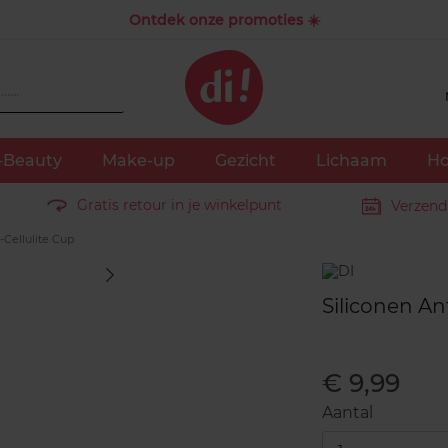
Ontdek onze promoties ☀️
-Beauty
Make-up
Gezicht
Lichaam
Ho
Gratis retour in je winkelpunt
Verzend
-Cellulite Cup
Merk
Siliconen Ant
€ 9,99
Aantal