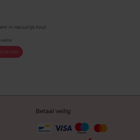
I
nt in natuurlijk hout
oestel
iche zien
Betaal veilig