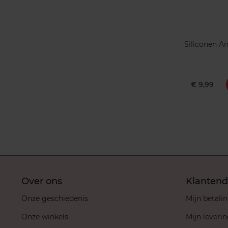
Siliconen An
€ 9,99
Over ons
Klantend
Onze geschiedenis
Mijn betali
Onze winkels
Mijn leveri