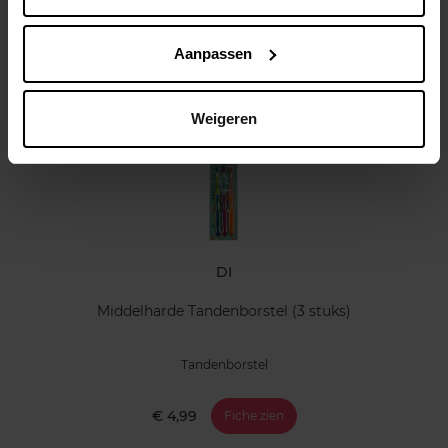
Klantereview
Aanpassen
Nog iets vergeten ?
Weigeren
DI
Middelharde Tandenborstel (3 stuks)
Tandenborstel
€ 4,99
Fiche zien