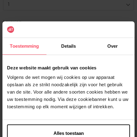
1
Levering
Voorradig
In winkelmandje
Toestemming
Details
Over
Gratis levering bij aankoop van min. 35€.
Deze website maakt gebruik van cookies
Gratis retour in je winkelpunt
Volgens de wet mogen wij cookies op uw apparaat
Verzending binnen 24u
opslaan als ze strikt noodzakelijk zijn voor het gebruik
van de site. Voor alle andere soorten cookies hebben we
uw toestemming nodig. Via deze cookiebanner kunt u uw
toestemming op elk moment wijzigen of intrekken.
Beschrijving
Alles toestaan
Kenmerken