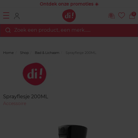
Ontdek onze promoties ☀️
0
Zoek een product, een merk…...
Home
Shop
Bad & Lichaam
Sprayflesje 200ML
Merk
Reviews
Sprayflesje 200ML
Accessoire