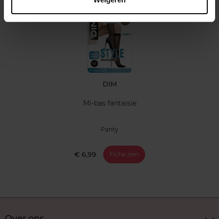
DIM
Mi-bas fantaisie
Panty
€ 6,99
Fiche zien
Over ons