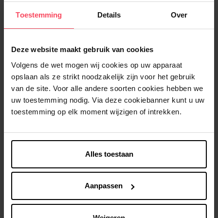
Selecteer de productkenmerken
Toestemming
Details
Over
In winkelmandje
Deze website maakt gebruik van cookies
Volgens de wet mogen wij cookies op uw apparaat
Gratis levering bij aankoop van min. 35€.
opslaan als ze strikt noodzakelijk zijn voor het gebruik
Gratis retour in je winkelpunt
van de site. Voor alle andere soorten cookies hebben we
uw toestemming nodig. Via deze cookiebanner kunt u uw
Verzending binnen 24u
toestemming op elk moment wijzigen of intrekken.
Alles toestaan
Beschrijving
Aanpassen
Klantereview
Nog iets vergeten ?
Weigeren