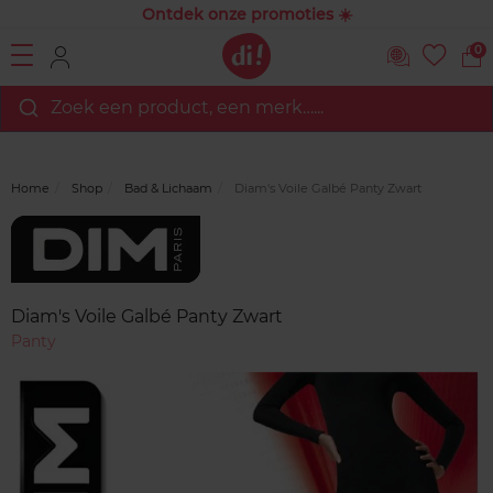
Ontdek onze promoties ☀️
0
Zoek een product, een merk…...
Home
Shop
Bad & Lichaam
Diam's Voile Galbé Panty Zwart
Merk
Reviews
Diam's Voile Galbé Panty Zwart
Panty