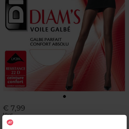
€ 7,99
Maat
T3