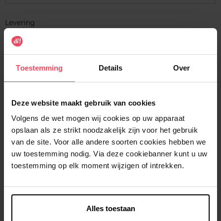
Levering
Voorradig
In winkelmandje
Toestemming
Details
Over
Gratis levering bij aankoop van min. 35€.
Gratis retour in je winkelpunt
Deze website maakt gebruik van cookies
Verzending binnen 24u
Volgens de wet mogen wij cookies op uw apparaat
opslaan als ze strikt noodzakelijk zijn voor het gebruik
van de site. Voor alle andere soorten cookies hebben we
uw toestemming nodig. Via deze cookiebanner kunt u uw
toestemming op elk moment wijzigen of intrekken.
Beschrijving
Kenmerken
Alles toestaan