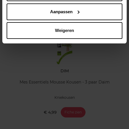
Klantereview
Aanpassen
Nog iets vergeten ?
Weigeren
DIM
Mes Essentiels Mousse Kousen - 3 paar Daim
Kniekousen
€ 4,99
Fiche zien