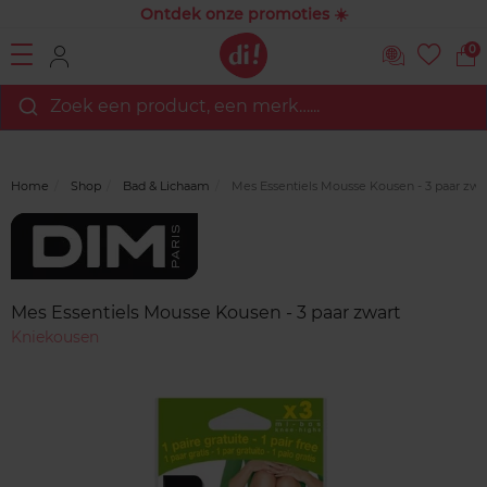
Ontdek onze promoties ☀️
0
Zoek een product, een merk…...
Home
Shop
Bad & Lichaam
Mes Essentiels Mousse Kousen - 3 paar zwa
Merk
Reviews
Mes Essentiels Mousse Kousen - 3 paar zwart
Kniekousen