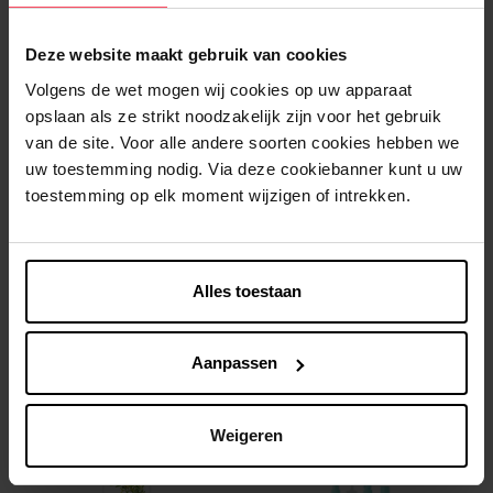
• 8 druppels Palmarosa (essentiële olie)
• 8 druppels Lavendel (essentiële olie)
Deze website maakt gebruik van cookies
• Flesje/potje om je handgel in te bewaren
• 1 kleine kom
Volgens de wet mogen wij cookies op uw apparaat
opslaan als ze strikt noodzakelijk zijn voor het gebruik
ZO MAAK JE HET:
van de site. Voor alle andere soorten cookies hebben we
uw toestemming nodig. Via deze cookiebanner kunt u uw
1. Giet de plantaardige glycerine en de Aloë Vera in de kom.
toestemming op elk moment wijzigen of intrekken.
2. Meng goed voor een homogene consitentie.
3. Voeg de essentiële olieën toe aan het mengels.
4. Giet het mengsel over in je flesje/potje.
5. Bewaar je desinfecterende handgel in een koele en
Alles toestaan
donkere plaats.
En tada, overal schone handen!
Aanpassen
Weigeren