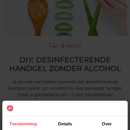
Tips & tricks
DIY: DESINFECTERENDE
HANDGEL ZONDER ALCOHOL
Je zal vast wel hebben gemerkt dat desinfecterende
handgels overal zijn uitverkocht. Niet gevreesd, handgel
maak je gemakkelijk zelf – in een handomdraai!
WAT HEB JE NODIG?
• 45 ml. Aloë Vera gel
• 1 koffielepel plantaardige glycerine
Toestemming
Details
Over
• 10 druppels Tea Tree (essentiële olie)