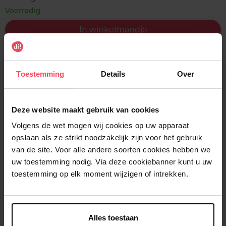
Voorradig
In winkelmandje
Gratis levering bij aankoop van min. 35€.
Gratis retour in je winkelpunt
Toestemming
Details
Over
Verzending binnen 24u
Deze website maakt gebruik van cookies
Volgens de wet mogen wij cookies op uw apparaat
opslaan als ze strikt noodzakelijk zijn voor het gebruik
Beschrijving
van de site. Voor alle andere soorten cookies hebben we
uw toestemming nodig. Via deze cookiebanner kunt u uw
toestemming op elk moment wijzigen of intrekken.
Gebruiksadvies
Alles toestaan
Kenmerken