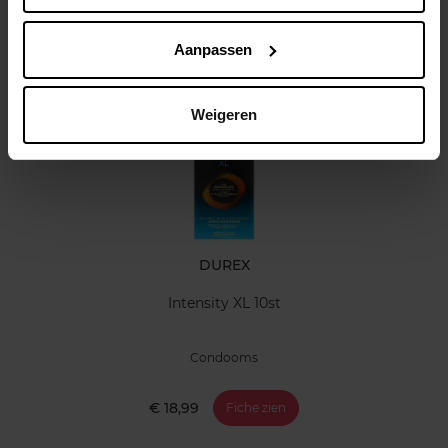
Klantereview
Aanpassen
Nog iets vergeten ?
Weigeren
DUREX
Intensity XL 10st
Condooms
€ 18,99
Fiche zien