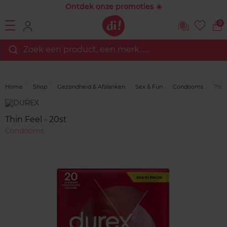
Ontdek onze promoties ☀️
0
Zoek een product, een merk…...
Home
Shop
Gezondheid & Afslanken
Sex & Fun
Condooms
Thin 
Merk
Reviews
Thin Feel - 20st
Condooms