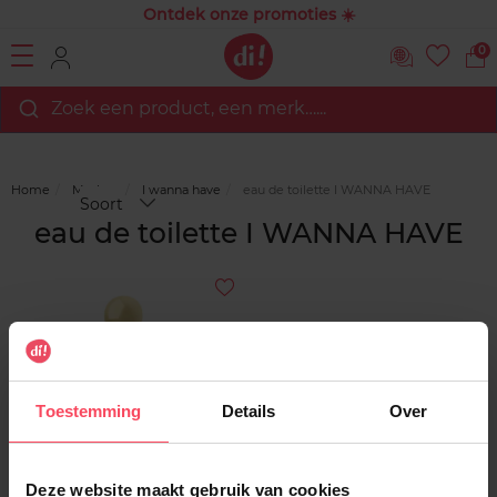
Ontdek onze promoties ☀️
0
Zoek een product, een merk…...
Home
Merken
I wanna have
eau de toilette I WANNA HAVE
Soort
eau de toilette I WANNA HAVE
Toestemming
Details
Over
I WANNA HAVE
Deze website maakt gebruik van cookies
A Yummy Date