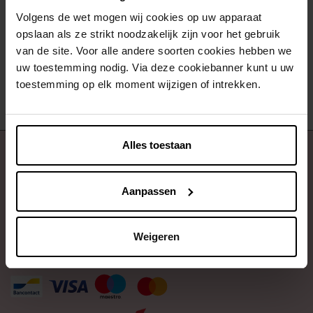
Volgens de wet mogen wij cookies op uw apparaat
Eau de Toilette
opslaan als ze strikt noodzakelijk zijn voor het gebruik
van de site. Voor alle andere soorten cookies hebben we
uw toestemming nodig. Via deze cookiebanner kunt u uw
€ 19,90
In winkelmandje
toestemming op elk moment wijzigen of intrekken.
Alles toestaan
Over ons
Klantendienst
Aanpassen
Contact
Weigeren
Betaal veilig