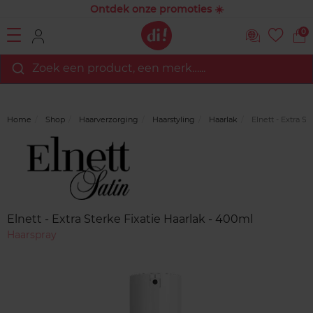
Ontdek onze promoties ☀️
0
Zoek een product, een merk…...
Home
Shop
Haarverzorging
Haarstyling
Haarlak
Elnett - Extra St
Merk
Reviews
Elnett - Extra Sterke Fixatie Haarlak - 400ml
Haarspray