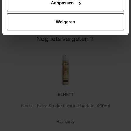
Aanpassen
Kenmerken
Weigeren
Klantereview
Nog iets vergeten ?
ELNETT
Elnett - Extra Sterke Fixatie Haarlak - 400ml
Haarspray