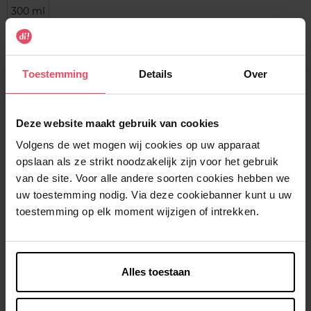
300 ml
Selecteer de productkenmerken
Toestemming
Details
Over
In winkelmandje
Gratis levering bij aankoop van min. 35€.
Deze website maakt gebruik van cookies
Gratis retour in je winkelpunt
Volgens de wet mogen wij cookies op uw apparaat
opslaan als ze strikt noodzakelijk zijn voor het gebruik
Verzending binnen 24u
van de site. Voor alle andere soorten cookies hebben we
uw toestemming nodig. Via deze cookiebanner kunt u uw
toestemming op elk moment wijzigen of intrekken.
Beschrijving
Alles toestaan
Gebruiksadvies