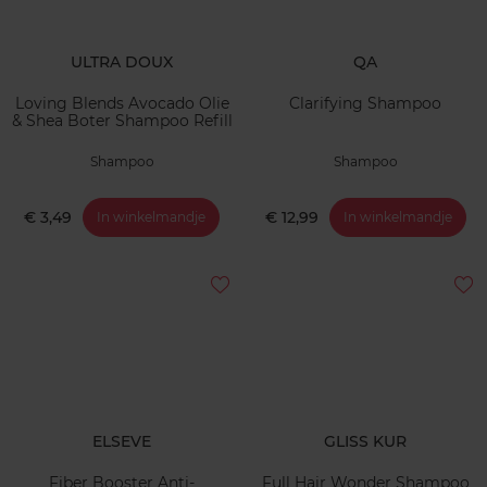
ULTRA DOUX
QA
Loving Blends Avocado Olie
Clarifying Shampoo
& Shea Boter Shampoo Refill
Shampoo
Shampoo
€ 3,49
€ 12,99
In winkelmandje
In winkelmandje
ELSEVE
GLISS KUR
Fiber Booster Anti-
Full Hair Wonder Shampoo