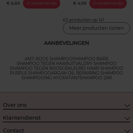
€ 6,69
€ 4,99
In winkelmandje
In winkelmandje
63 producten op 141
Meer producten tonen
AANBEVELINGEN
ANTI ROOS SHAMPOO
SHAMPOO BARS
SHAMPOO TEGEN HAARUITVAL
DRY SHAMPOO
SHAMPOO TEGEN ROOS
GEKLEURD HAAR SHAMPOO
PURPLE SHAMPOO
ARGAN OIL REPAIRING SHAMPOO
SHAMPOOING HYDRATANT
SHAMPOO 2IN1
Over ons
Klantendienst
Contact