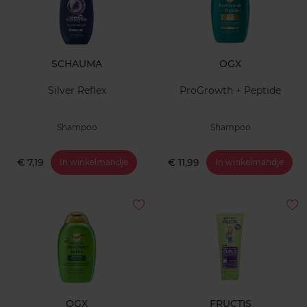
SCHAUMA
OGX
Silver Reflex
ProGrowth + Peptide
Shampoo
Shampoo
€ 7,19
€ 11,99
In winkelmandje
In winkelmandje
OGX
FRUCTIS