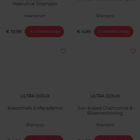
Haaruitval Shampoo
Haarserum
Shampoo
€ 10,99
€ 4,99
In winkelmandje
In winkelmandje
ULTRA DOUX
ULTRA DOUX
Kokosmelk & Macadamia
Sun-Kissed Chamomile &
Bloemenhoning
Shampoo
Shampoo