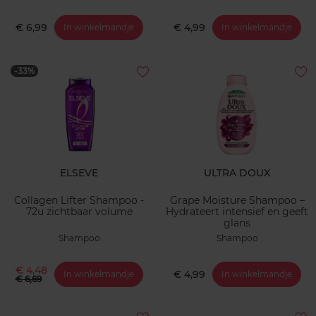
€ 6,99
€ 4,99
In winkelmandje
In winkelmandje
-33%
ELSEVE
ULTRA DOUX
Collagen Lifter Shampoo -
Grape Moisture Shampoo –
72u zichtbaar volume
Hydrateert intensief en geeft
glans
Shampoo
Shampoo
€ 4,48
€ 4,99
In winkelmandje
In winkelmandje
€ 6,69