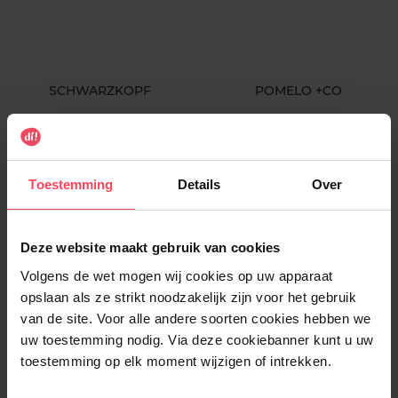
SCHWARZKOPF
POMELO +CO
Shampoo Anti-Roos 400ML
Molecular Repair Shampoo
Shampoo
Shampoo
Toestemming
Details
Over
€ 3,99
€ 18,89
In winkelmandje
In winkelmandje
Deze website maakt gebruik van cookies
Volgens de wet mogen wij cookies op uw apparaat
opslaan als ze strikt noodzakelijk zijn voor het gebruik
van de site. Voor alle andere soorten cookies hebben we
uw toestemming nodig. Via deze cookiebanner kunt u uw
toestemming op elk moment wijzigen of intrekken.