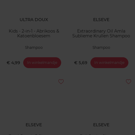
ULTRA DOUX
ELSEVE
Kids - 2-in-1 - Abrikoos &
Extraordinary Oil Amla
Katoenbloesem
Sublieme Krullen Shampoo
Shampoo
Shampoo
€ 4,99
€ 5,69
In winkelmandje
In winkelmandje
ELSEVE
ELSEVE