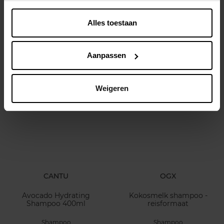
ULTRA DOUX
ULTRA DOUX
Honing Goud Shampoo
Loving Blends Kamille &
Alles toestaan
Refill
Bloemenhoning Shampoo
Refill
Shampoo
Shampoo
Aanpassen
€ 3,49
€ 3,49
In winkelmandje
In winkelmandje
Weigeren
CANTU
OGX
Avocado Hydrating
Kokosmelk shampoo -
Shampoo 400ml
reisformaat
Shampoo
Shampoo