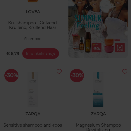
LOVEA
Krulshampoo - Golvend,
Krullend, Krullend Haar
Shampoo
€ 6,79
In winkelmandje
-30%
-30%
ZARQA
ZARQA
Sensitive shampoo anti-roos
Magnesium Shampoo
Revitalizing