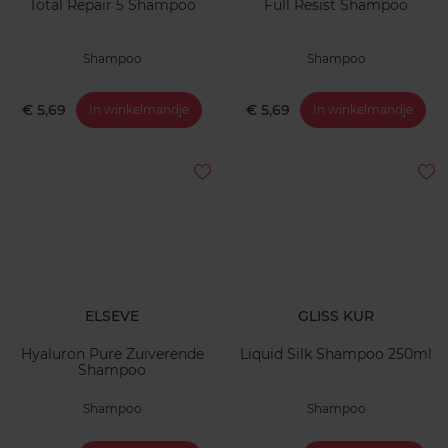
Total Repair 5 Shampoo
Full Resist Shampoo
Shampoo
Shampoo
€ 5,69
€ 5,69
In winkelmandje
In winkelmandje
ELSEVE
GLISS KUR
Hyaluron Pure Zuiverende
Liquid Silk Shampoo 250ml
Shampoo
Shampoo
Shampoo