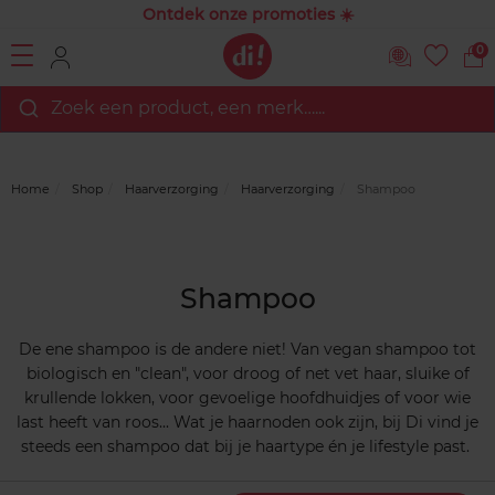
Ontdek onze promoties ☀️
0
Zoek een product, een merk…...
Home
Shop
Haarverzorging
Haarverzorging
Shampoo
Shampoo
De ene shampoo is de andere niet! Van vegan shampoo tot
biologisch en "clean", voor droog of net vet haar, sluike of
krullende lokken, voor gevoelige hoofdhuidjes of voor wie
last heeft van roos... Wat je haarnoden ook zijn, bij Di vind je
steeds een shampoo dat bij je haartype én je lifestyle past.