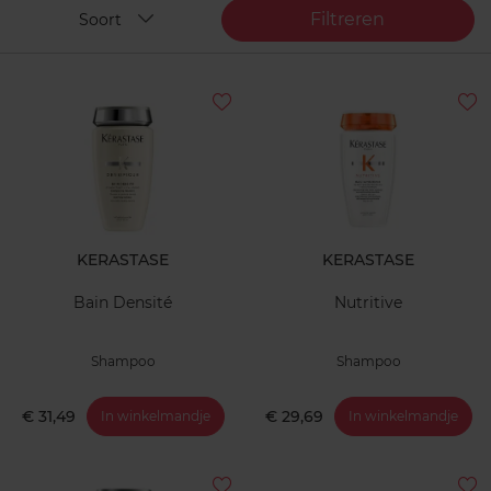
Filtreren
Soort
KERASTASE
KERASTASE
Bain Densité
Nutritive
Shampoo
Shampoo
€ 31,49
€ 29,69
In winkelmandje
In winkelmandje