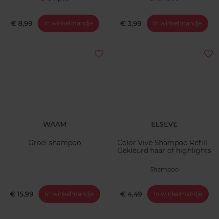
€ 8,99
€ 3,99
In winkelmandje
In winkelmandje
WAAM
ELSEVE
Groei shampoo
Color Vive Shampoo Refill -
Gekleurd haar of highlights
Shampoo
€ 15,99
€ 4,49
In winkelmandje
In winkelmandje