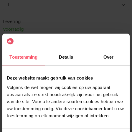
1
Levering
Voorradig
In winkelmandje
Gratis levering bij aankoop van min. 35€.
Toestemming
Details
Over
Gratis retour in je winkelpunt
Verzending binnen 24u
Deze website maakt gebruik van cookies
Volgens de wet mogen wij cookies op uw apparaat
opslaan als ze strikt noodzakelijk zijn voor het gebruik
van de site. Voor alle andere soorten cookies hebben we
uw toestemming nodig. Via deze cookiebanner kunt u uw
Beschrijving
toestemming op elk moment wijzigen of intrekken.
Gebruiksadvies