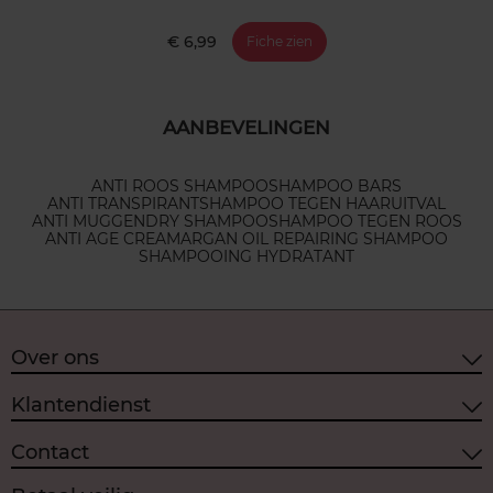
€ 6,99
Fiche zien
AANBEVELINGEN
ANTI ROOS SHAMPOO
SHAMPOO BARS
ANTI TRANSPIRANT
SHAMPOO TEGEN HAARUITVAL
ANTI MUGGEN
DRY SHAMPOO
SHAMPOO TEGEN ROOS
ANTI AGE CREAM
ARGAN OIL REPAIRING SHAMPOO
SHAMPOOING HYDRATANT
Over ons
Klantendienst
Contact