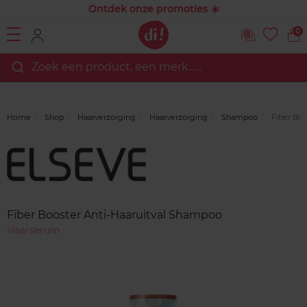
Ontdek onze promoties ☀️
0
Zoek een product, een merk…...
Home
Shop
Haarverzorging
Haarverzorging
Shampoo
Fiber Boo
Merk
Reviews
Fiber Booster Anti-Haaruitval Shampoo
Haarserum