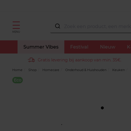
MENU
Summer Vibes
Festival
Nieuw
K
Gratis levering bij aankoop van min. 35€.
Home
Shop
Homecare
Onderhoud & Huishouden
Keuken
Eco