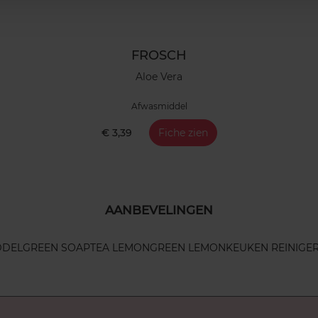
FROSCH
Aloe Vera
Afwasmiddel
€ 3,39
Fiche zien
AANBEVELINGEN
DDEL
GREEN SOAP
TEA LEMON
GREEN LEMON
KEUKEN REINIGE