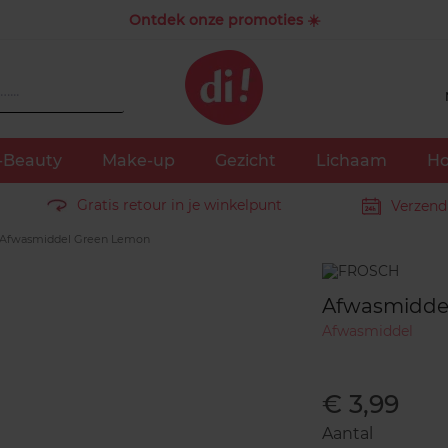
Ontdek onze promoties ☀️
-Beauty
Make-up
Gezicht
Lichaam
Ho
Gratis retour in je winkelpunt
Verzend
Afwasmiddel Green Lemon
Merk
Afwasmidde
Afwasmiddel
€ 3,99
Aantal