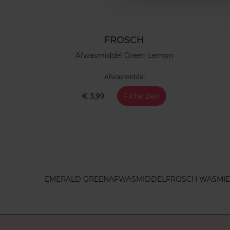
FROSCH
Afwasmiddel Green Lemon
Afwasmiddel
€ 3,99
Fiche zien
EMERALD GREEN
AFWASMIDDEL
FROSCH WASMI