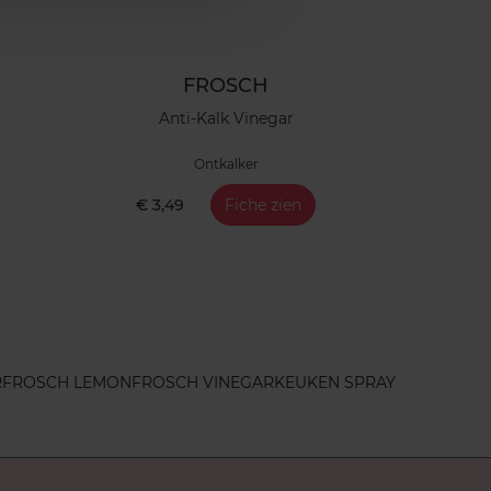
FROSCH
Anti-Kalk Vinegar
Ontkalker
€ 3,49
Fiche zien
R
FROSCH LEMON
FROSCH VINEGAR
KEUKEN SPRAY