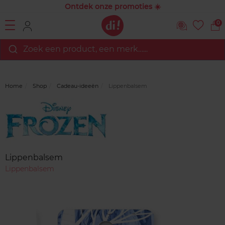
Ontdek onze promoties ☀️
0
Zoek een product, een merk…...
Home
Shop
Cadeau-ideeën
Lippenbalsem
Merk
Reviews
Lippenbalsem
Lippenbalsem