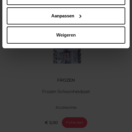
Klantereview
Aanpassen
Nog iets vergeten ?
Weigeren
FROZEN
Frozen Schoonheidsset
Accessoires
€ 5,00
Fiche zien