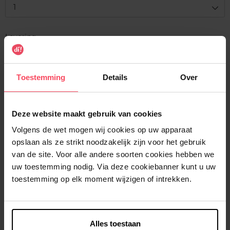
1
Levering
Voorradig
In winkelmandje
Toestemming
Details
Over
Gratis levering bij aankoop van min. 35€.
Deze website maakt gebruik van cookies
Gratis retour in je winkelpunt
Volgens de wet mogen wij cookies op uw apparaat
Verzending binnen 24u
opslaan als ze strikt noodzakelijk zijn voor het gebruik
van de site. Voor alle andere soorten cookies hebben we
uw toestemming nodig. Via deze cookiebanner kunt u uw
toestemming op elk moment wijzigen of intrekken.
Beschrijving
Alles toestaan
Kenmerken