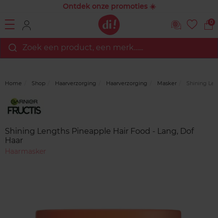
Ontdek onze promoties ☀️
0
Zoek een product, een merk…...
Home
Shop
Haarverzorging
Haarverzorging
Masker
Shining Len
Merk
Reviews
Shining Lengths Pineapple Hair Food - Lang, Dof
Haar
Haarmasker