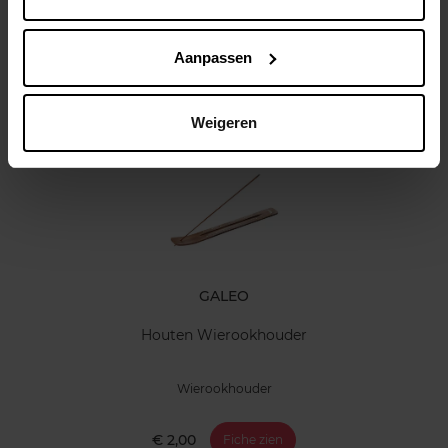
Kenmerken
Aanpassen
Klantereview
Nog iets vergeten ?
Weigeren
GALEO
Houten Wierookhouder
Wierookhouder
€ 2,00
Fiche zien