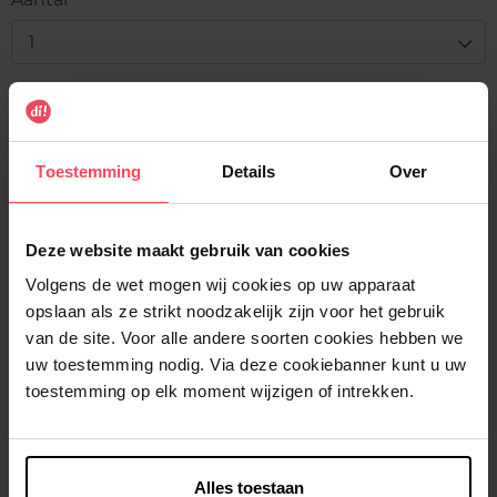
1
Levering
Voorradig
Toestemming
Details
Over
In winkelmandje
Gratis levering bij aankoop van min. 35€.
Deze website maakt gebruik van cookies
Gratis retour in je winkelpunt
Volgens de wet mogen wij cookies op uw apparaat
opslaan als ze strikt noodzakelijk zijn voor het gebruik
Verzending binnen 24u
van de site. Voor alle andere soorten cookies hebben we
uw toestemming nodig. Via deze cookiebanner kunt u uw
toestemming op elk moment wijzigen of intrekken.
Beschrijving
Alles toestaan