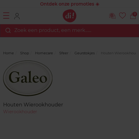
Ontdek onze promoties ☀️
0
Zoek een product, een merk…...
Home
Shop
Homecare
Sfeer
Geurstokjes
Houten Wierookhoud
Merk
Reviews
Houten Wierookhouder
Wierookhouder