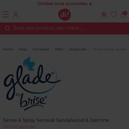
Ontdek onze promoties ☀️
0
Zoek een product, een merk…...
Home
Shop
Homecare
Sfeer
Verspreider
Sense & Spray Sensual
Merk
Reviews
Sense & Spray Sensual Sandalwood & Jasmine
Geurverspreider