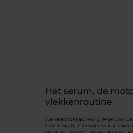
Het serum, de motor
vlekkenroutine
We weten hoe hardnekkig vlekjes door de
kunnen zijn. Na het reinigen van je huid e
het serum de motor van je routine om je t