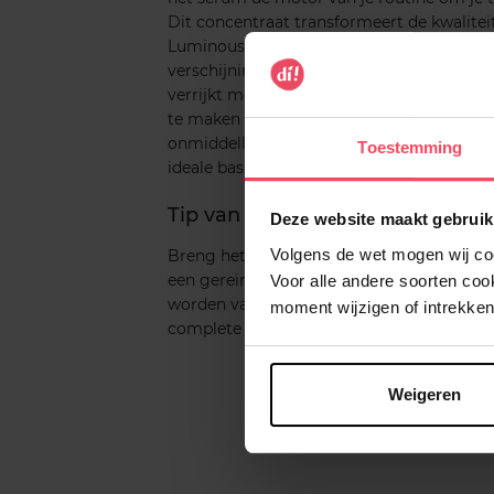
Dit concentraat transformeert de kwaliteit 
Luminous 630® helpt bestaande vlekjes lic
verschijning van nieuwe onregelmatighed
verrijkt met hyaluronzuur, activeert de ce
te maken en haar soepelheid terug te geve
onmiddellijk in zonder een vet laagje acht
Toestemming
ideale basis voor je dagverzorging of mak
Tip van het Di!-team ✨
Deze website maakt gebruik
Volgens de wet mogen wij cook
Breng het serum voor de beste resultaten 
een gereinigd gezicht. Vergeet je hals en 
Voor alle andere soorten co
worden vaak blootgesteld aan de zon. Dit i
moment wijzigen of intrekken
complete glow-up
Weigeren