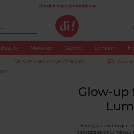
Ontdek onze promoties ☀️
-Beauty
Make-up
Gezicht
Lichaam
Ho
Gratis retour in je winkelpunt
Verzend
 630®
Glow-up 
Lum
Een egale teint begint m
gepatenteerde Luminous 6