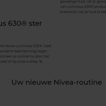
gevoelige huid. Let er gewo
van Luminous 630®-producte
evenwicht van je huid te b
s 630® ster
atie Nivea Luminous 630®. Geef
 duurzame bescherming tegen
sformeer je routine nu door het
nkel of op onze e-shop. 🚀
Uw nieuwe Nivea-routine