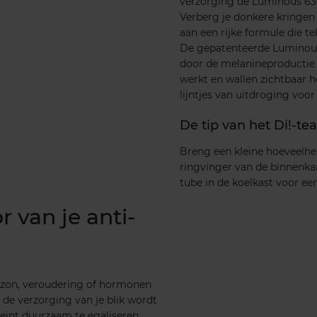
verzorging de Luminous 63
Verberg je donkere kringen 
aan een rijke formule die t
De gepatenteerde Luminous
door de melanineproductie t
werkt en wallen zichtbaar h
lijntjes van uitdroging voo
De tip van het Di!-t
Breng een kleine hoeveelhei
ringvinger van de binnenkan
tube in de koelkast voor een
 van je anti-
 zon, veroudering of hormonen
n de verzorging van je blik wordt
eint duurzaam te egaliseren.