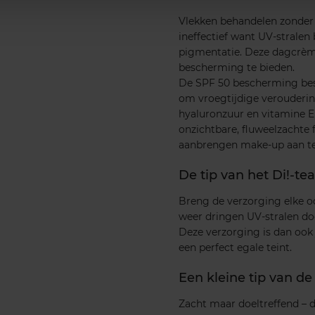
Vlekken behandelen zonder 
ineffectief want UV-stralen 
pigmentatie. Deze dagcrème
bescherming te bieden.
De SPF 50 bescherming bes
om vroegtijdige verouderin
hyaluronzuur en vitamine E
onzichtbare, fluweelzachte 
aanbrengen make-up aan te
De tip van het Di!-t
Breng de verzorging elke och
weer dringen UV-stralen do
Deze verzorging is dan ook 
een perfect egale teint.
Een kleine tip van de
Zacht maar doeltreffend – d