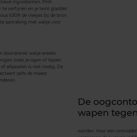
ctieve ingrediënten. PHA
 te verfijnen en je teint gladder
ous 630® de vlekjes bij de bron
ste aanraking met watje voor
en doordrenkt watje enkele
inigen zoals je ogen of lippen
of afspoelen is niet nodig. De
cteert zelfs de meest
inderen.
De oogconto
wapen tegen
worden. Voor een onmiddell