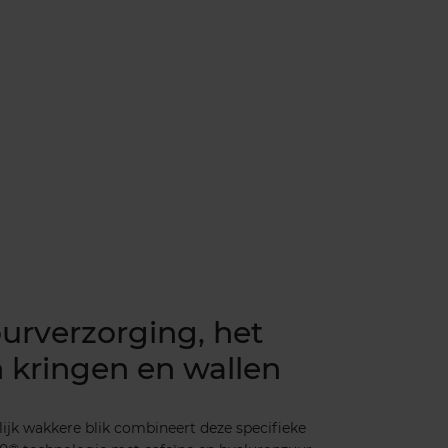
urverzorging, het
 kringen en wallen
ijk wakkere blik combineert deze specifieke