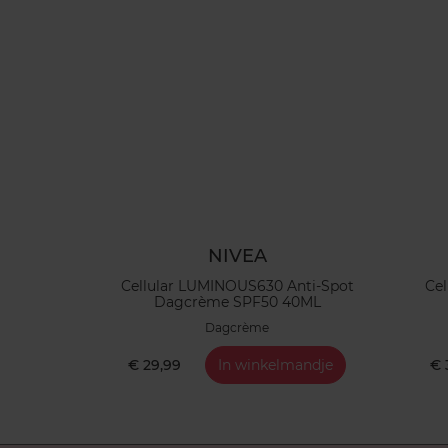
NIVEA
Cellular LUMINOUS630 Anti-Spot
Cel
Dagcrème SPF50 40ML
Dagcrème
€ 29,99
In winkelmandje
€ 