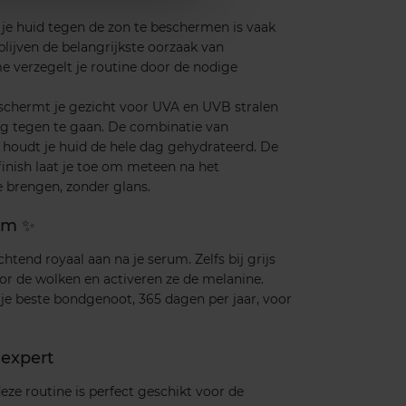
je huid tegen de zon te beschermen is vaak
blijven de belangrijkste oorzaak van
 verzegelt je routine door de nodige
chermt je gezicht voor UVA en UVB stralen
g tegen te gaan. De combinatie van
 houdt je huid de hele dag gehydrateerd. De
finish laat je toe om meteen na het
 brengen, zonder glans.
eam ✨
tend royaal aan na je serum. Zelfs bij grijs
or de wolken en activeren ze de melanine.
je beste bondgenoot, 365 dagen per jaar, voor
 expert
eze routine is perfect geschikt voor de