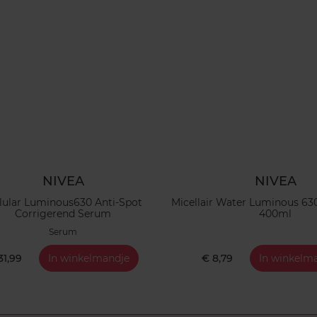
NIVEA
NIVEA
lular Luminous630 Anti-Spot
Micellair Water Luminous 63
Corrigerend Serum
400ml
Serum
31,99
In winkelmandje
€ 8,79
In winkelm