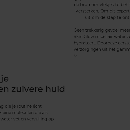
de bron om vlekjes te beha
versterken. Om dit expert
uit om de stap te ont
Geen trekkerig gevoel meer
Skin Glow micellair water zu
hydrateert. Doordeze eerst
verzorgingen uit het gamma
✨
 je
n zuivere huid
g die je routine écht
leine moleculen die als
 water vet en vervuiling op