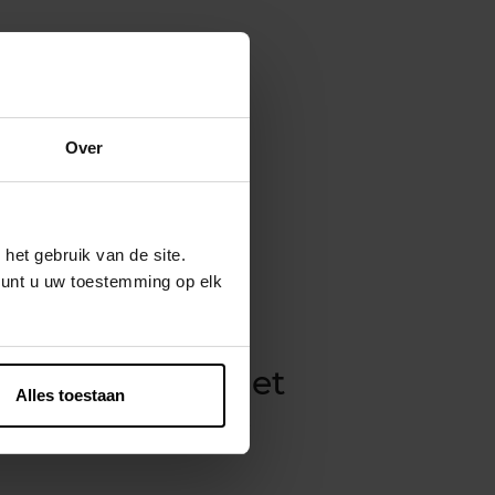
Over
het gebruik van de site.
kunt u uw toestemming op elk
ging SPF 50, het
Alles toestaan
e schild van je