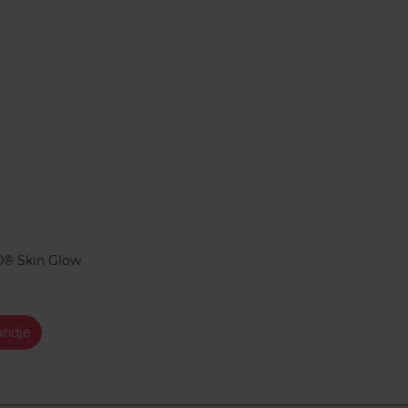
0® Skin Glow
andje