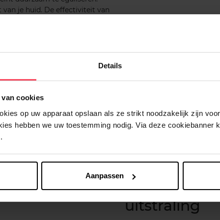
van je huid. De effectiviteit van
hter te maken terwijl het de
en voorkomt. De formule,
lvernieuwing om je huid voller
n. De vloeibare textuur trekt
er te laten en dat maakt het een
Details
e-up.
 van cookies
ies op uw apparaat opslaan als ze strikt noodzakelijk zijn voor 
's ochtends en 's avonds aan op
decolleté niet want deze zones
okies hebben we uw toestemming nodig. Via deze cookiebanner 
s de cruciale stap voor een
.
De dagverzor
Aanpassen
beschermend
uitstraling