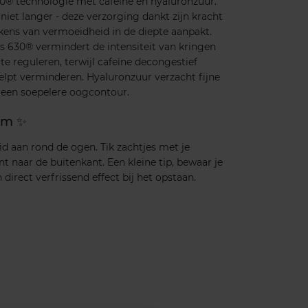
0® technologie met cafeïne en hyaluronzuur.
niet langer - deze verzorging dankt zijn kracht
ekens van vermoeidheid in de diepte aanpakt.
 630® vermindert de intensiteit van kringen
e reguleren, terwijl cafeïne decongestief
elpt verminderen. Hyaluronzuur verzacht fijne
r een soepelere oogcontour.
eam ✨
d aan rond de ogen. Tik zachtjes met je
t naar de buitenkant. Een kleine tip, bewaar je
 direct verfrissend effect bij het opstaan.