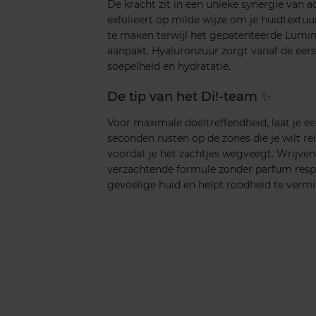
De kracht zit in een unieke synergie van a
exfolieert op milde wijze om je huidtextuur
te maken terwijl het gepatenteerde Lumin
aanpakt. Hyaluronzuur zorgt vanaf de eer
soepelheid en hydratatie.
De tip van het Di!-team ✨
Voor maximale doeltreffendheid, laat je e
seconden rusten op de zones die je wilt re
voordat je het zachtjes wegveegt. Wrijven 
verzachtende formule zonder parfum respe
gevoelige huid en helpt roodheid te verm