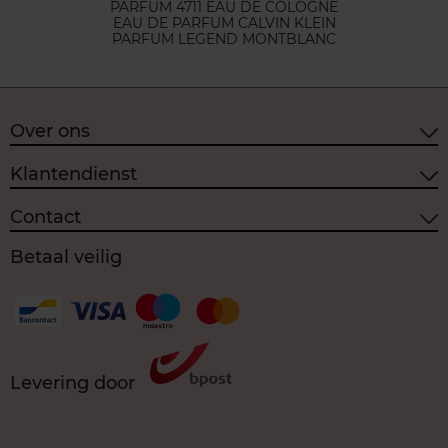
PARFUM 4711 EAU DE COLOGNE
EAU DE PARFUM CALVIN KLEIN
PARFUM LEGEND MONTBLANC
Over ons
Klantendienst
Contact
Betaal veilig
Levering door