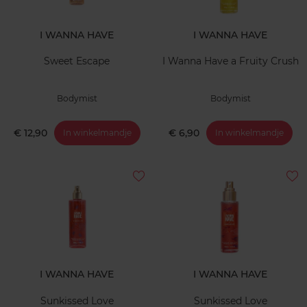
I WANNA HAVE
I WANNA HAVE
Sweet Escape
I Wanna Have a Fruity Crush
Bodymist
Bodymist
€ 12,90
€ 6,90
In winkelmandje
In winkelmandje
I WANNA HAVE
I WANNA HAVE
Sunkissed Love
Sunkissed Love