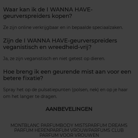
Waar kan ik de I WANNA HAVE-
geurverspreiders kopen?
Ze zijn online verkrijgbaar en in bepaalde speciaalzaken.
Zijn de I WANNA HAVE-geurverspreiders
veganistisch en wreedheid-vrij?
Ja, ze zijn veganistisch en niet getest op dieren.
Hoe breng ik een geurende mist aan voor een
betere fixatie?
Spray het op de pulsatiepunten (polsen, nek) en op je haar
om het langer te dragen.
AANBEVELINGEN
MONTBLANC PARFUM
BODY MISTS
PARFUM DREAMS
PARFUM HEREN
PARFUM VROUW
PARFUMS CLUB
PARFUM VOOR VROUWEN