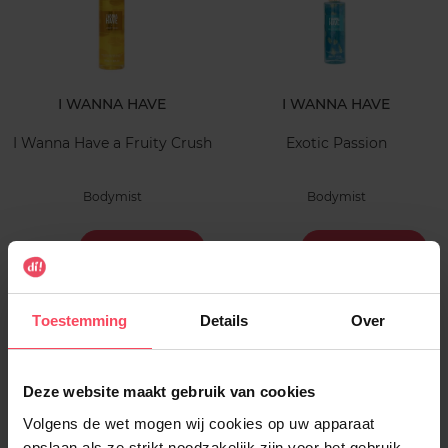
I WANNA HAVE
I WANNA HAVE
I Wanna Have a Fruity Crush
Exotic Passion
Bodymist
Bodymist
€ 12,90
€ 6,90
In winkelmandje
In winkelmandje
Toestemming
Details
Over
Deze website maakt gebruik van cookies
Volgens de wet mogen wij cookies op uw apparaat
opslaan als ze strikt noodzakelijk zijn voor het gebruik