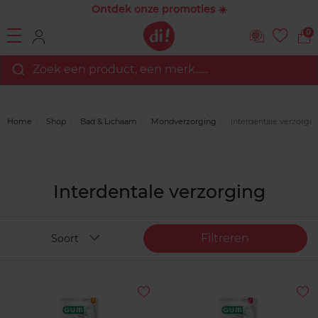
Ontdek onze promoties ☀️
0
Zoek een product, een merk…...
Home
Shop
Bad & Lichaam
Mondverzorging
Interdentale verzorgi
Interdentale verzorging
Filtreren
Soort