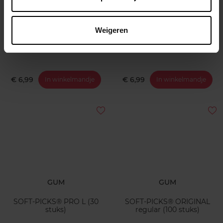
TEPE
TEPE
EasyPick XS/S - 36st.
EasyPick XL - 36st.
Weigeren
€ 6,99
€ 6,99
In winkelmandje
In winkelmandje
GUM
GUM
SOFT-PICKS® PRO L (30
SOFT-PICKS® ORIGINAL
stuks)
regular (100 stuks)