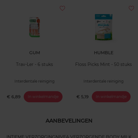
GUM
HUMBLE
Trav-Ler - 6 stuks
Floss Picks Mint - 50 stuks
Interdentale reiniging
Interdentale reiniging
€ 6,89
€ 5,19
In winkelmandje
In winkelmandje
AANBEVELINGEN
INTIEME VERZORGING
NIVEA VERZORGENDE BODY MILK