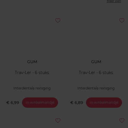
Meer zien
GUM
GUM
Trav-Ler - 6 stuks
Trav-Ler - 6 stuks
Interdentale reiniging
Interdentale reiniging
€ 6,99
€ 6,89
In winkelmandje
In winkelmandje