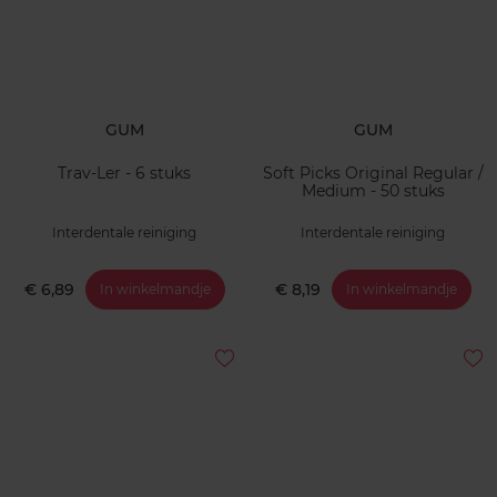
GUM
GUM
Trav-Ler - 6 stuks
Soft Picks Original Regular /
Medium - 50 stuks
Interdentale reiniging
Interdentale reiniging
€ 6,89
€ 8,19
In winkelmandje
In winkelmandje