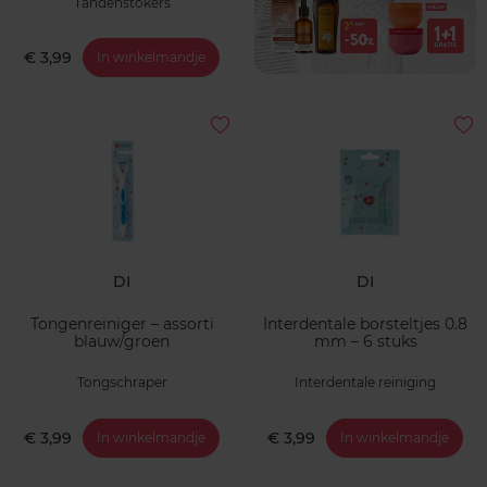
Tandenstokers
€ 3,99
In winkelmandje
DI
DI
Tongenreiniger – assorti
Interdentale borsteltjes 0.8
blauw/groen
mm – 6 stuks
Tongschraper
Interdentale reiniging
€ 3,99
€ 3,99
In winkelmandje
In winkelmandje