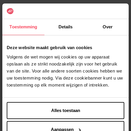
Toestemming
Details
Over
TEPE
TEPE
EasyPick M/L - 36st.
Interdentale rager Original -
Deze website maakt gebruik van cookies
0,5 mm - ISO 2 - 6 st
Volgens de wet mogen wij cookies op uw apparaat
Interdentale reiniging
opslaan als ze strikt noodzakelijk zijn voor het gebruik
van de site. Voor alle andere soorten cookies hebben we
€ 6,99
€ 5,89
In winkelmandje
In winkelmandje
uw toestemming nodig. Via deze cookiebanner kunt u uw
toestemming op elk moment wijzigen of intrekken.
Alles toestaan
Aanpassen