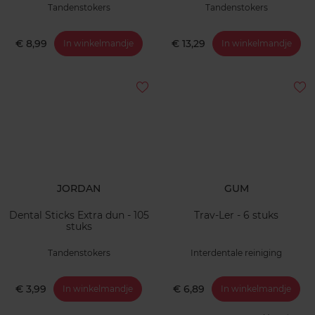
Tandenstokers
Tandenstokers
€ 8,99
€ 13,29
In winkelmandje
In winkelmandje
JORDAN
GUM
Dental Sticks Extra dun - 105
Trav-Ler - 6 stuks
stuks
Tandenstokers
Interdentale reiniging
€ 3,99
€ 6,89
In winkelmandje
In winkelmandje