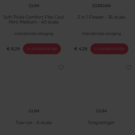
GUM
JORDAN
Soft Picks Comfort Flex Cool
3 in 1 Flosser - 36 stuks
Mint Medium - 40 stuks
Interdentale reiniging
Interdentale reiniging
€ 8,29
€ 4,29
In winkelmandje
In winkelmandje
GUM
GUM
Trav-Ler - 6 stuks
Tongreiniger