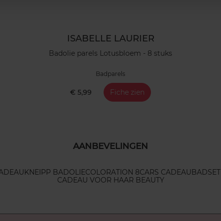
ISABELLE LAURIER
Badolie parels Lotusbloem - 8 stuks
Badparels
€ 5,99
Fiche zien
AANBEVELINGEN
CADEAU
KNEIPP BADOLIE
COLORATION 8
CARS CADEAU
BADSET
CADEAU VOOR HAAR BEAUTY