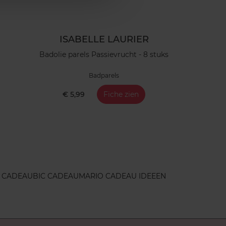
ISABELLE LAURIER
Badolie parels Passievrucht - 8 stuks
Badparels
€ 5,99
Fiche zien
 CADEAU
BIC CADEAU
MARIO CADEAU IDEEEN