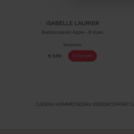
ISABELLE LAURIER
Badolie parels Apple - 8 stuks
Badparels
€ 5,99
Fiche zien
CADEAU HOMME
CADEAU IDEEEN
COFFRET 