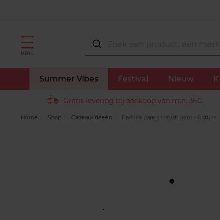
MENU
Summer Vibes
Festival
Nieuw
K
Gratis levering bij aankoop van min. 35€.
Home
Shop
Cadeau-ideeën
Badolie parels Lotusbloem - 8 stuks