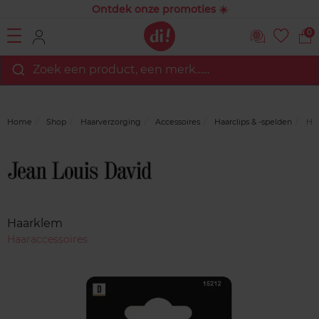
Ontdek onze promoties ☀️
0
Zoek een product, een merk…...
Home
Shop
Haarverzorging
Accessoires
Haarclips & -spelden
Ha
Merk
Reviews
Haarklem
Haaraccessoires