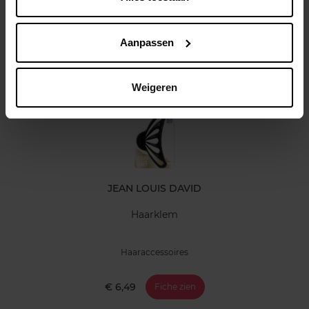
Klantereview
Aanpassen
Nog iets vergeten ?
Weigeren
JEAN LOUIS DAVID
Haarklem
Haaraccessoires
€ 6,49
Fiche zien