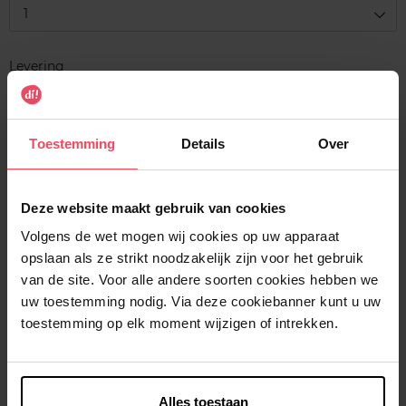
1
Levering
Voorradig
In winkelmandje
Toestemming
Details
Over
Gratis levering bij aankoop van min. 35€.
Gratis retour in je winkelpunt
Deze website maakt gebruik van cookies
Verzending binnen 24u
Volgens de wet mogen wij cookies op uw apparaat
opslaan als ze strikt noodzakelijk zijn voor het gebruik
van de site. Voor alle andere soorten cookies hebben we
uw toestemming nodig. Via deze cookiebanner kunt u uw
toestemming op elk moment wijzigen of intrekken.
Beschrijving
Kenmerken
Alles toestaan