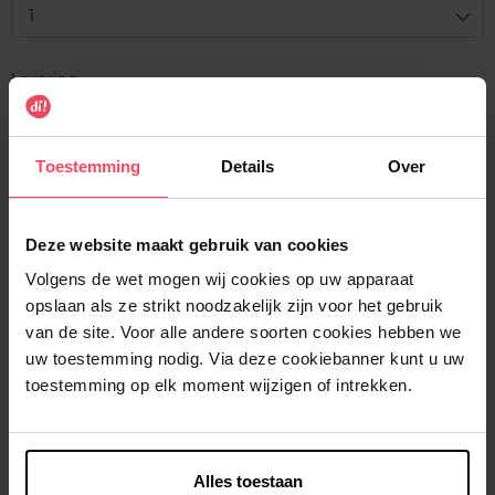
1
Levering
Voorradig
In winkelmandje
Toestemming
Details
Over
Gratis levering bij aankoop van min. 35€.
Deze website maakt gebruik van cookies
Gratis retour in je winkelpunt
Volgens de wet mogen wij cookies op uw apparaat
Verzending binnen 24u
opslaan als ze strikt noodzakelijk zijn voor het gebruik
van de site. Voor alle andere soorten cookies hebben we
uw toestemming nodig. Via deze cookiebanner kunt u uw
toestemming op elk moment wijzigen of intrekken.
Beschrijving
Alles toestaan
Kenmerken