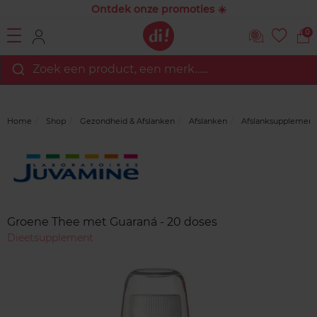
Ontdek onze promoties ☀️
0
Zoek een product, een merk…...
Home
Shop
Gezondheid & Afslanken
Afslanken
Afslanksupplemen
Merk
Reviews
Groene Thee met Guaraná - 20 doses
Dieetsupplement